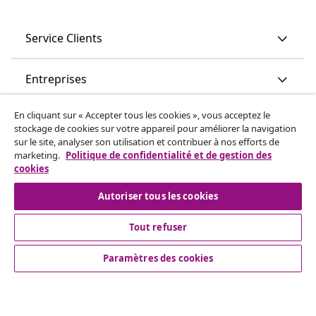
Service Clients
Entreprises
En cliquant sur « Accepter tous les cookies », vous acceptez le
vidaXL
stockage de cookies sur votre appareil pour améliorer la navigation
sur le site, analyser son utilisation et contribuer à nos efforts de
marketing.
Politique de confidentialité et de gestion des
Découvrez-en plus
cookies
Autoriser tous les cookies
Tout refuser
Paramètres des cookies
© 2008-2026 vidaXL vidaxl.be est une boutique en ligne de
vidaXL Marketplace B.V.