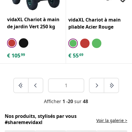
vidaXL Chariot à main
vidaXL Chariot à main
de jardin Vert 250 kg
pliable Acier Rouge
€
105
€
55
99
69
Afficher
1 -20
sur
48
Nos produits, stylisés par vous
Voir la galerie >
#sharemevidaxl