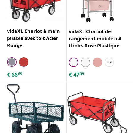
vidaXL Chariot à main
vidaXL Chariot de
pliable avec toit Acier
rangement mobile à 4
Rouge
tiroirs Rose Plastique
+2
€
66
€
47
69
99