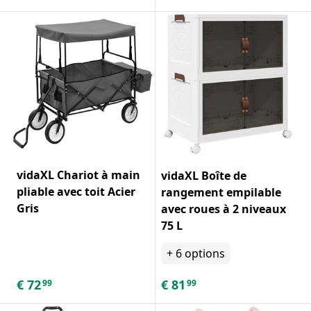
vidaXL Chariot à main
vidaXL Boîte de
pliable avec toit Acier
rangement empilable
Gris
avec roues à 2 niveaux
75 L
+
6
options
€
72
€
81
99
99