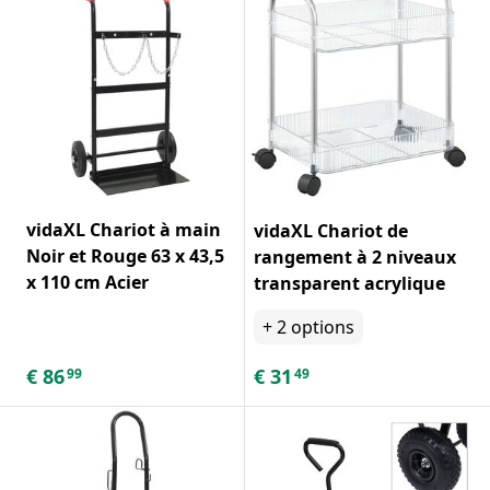
vidaXL Chariot à main
vidaXL Chariot de
Noir et Rouge 63 x 43,5
rangement à 2 niveaux
x 110 cm Acier
transparent acrylique
+
2
options
€
86
€
31
99
49