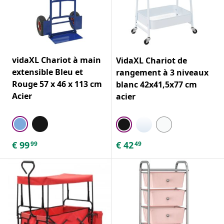
vidaXL Chariot à main
VidaXL Chariot de
extensible Bleu et
rangement à 3 niveaux
Rouge 57 x 46 x 113 cm
blanc 42x41,5x77 cm
Acier
acier
€
99
€
42
99
49