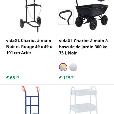
vidaXL Chariot à main
vidaXL Chariot à main à
Noir et Rouge 49 x 49 x
bascule de jardin 300 kg
101 cm Acier
75 L Noir
€
65
€
115
59
99