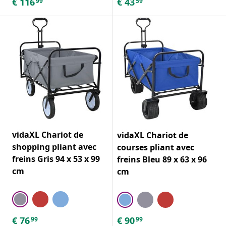
€
116
€
43
99
59
vidaXL Chariot de
vidaXL Chariot de
shopping pliant avec
courses pliant avec
freins Gris 94 x 53 x 99
freins Bleu 89 x 63 x 96
cm
cm
€
76
€
90
99
99