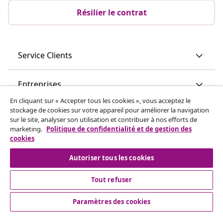
Résilier le contrat
Service Clients
Entreprises
En cliquant sur « Accepter tous les cookies », vous acceptez le
stockage de cookies sur votre appareil pour améliorer la navigation
vidaXL
sur le site, analyser son utilisation et contribuer à nos efforts de
marketing.
Politique de confidentialité et de gestion des
cookies
Découvrez-en plus
Autoriser tous les cookies
Tout refuser
Paramètres des cookies
© 2008-2026 vidaXL vidaxl.be est une boutique en ligne de