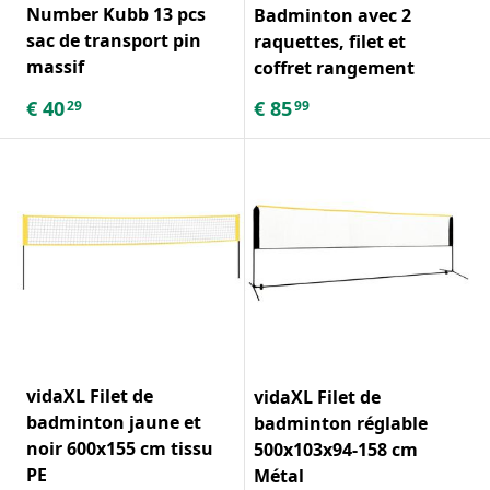
Number Kubb 13 pcs
Badminton avec 2
sac de transport pin
raquettes, filet et
massif
coffret rangement
€
40
€
85
29
99
vidaXL Filet de
vidaXL Filet de
badminton jaune et
badminton réglable
noir 600x155 cm tissu
500x103x94-158 cm
PE
Métal