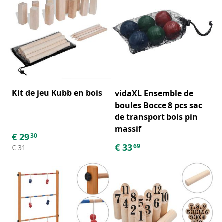
Kit de jeu Kubb en bois
vidaXL Ensemble de
boules Bocce 8 pcs sac
de transport bois pin
massif
€
29
30
€
33
69
€
31