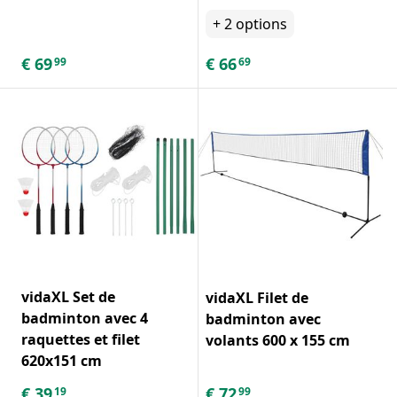
+
2
options
€
69
€
66
99
69
vidaXL Set de
vidaXL Filet de
badminton avec 4
badminton avec
raquettes et filet
volants 600 x 155 cm
620x151 cm
€
39
€
72
19
99