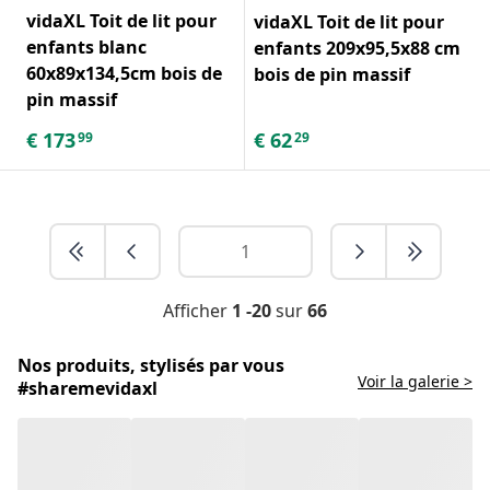
vidaXL Toit de lit pour
vidaXL Toit de lit pour
enfants blanc
enfants 209x95,5x88 cm
60x89x134,5cm bois de
bois de pin massif
pin massif
€
173
€
62
99
29
Afficher
1 -20
sur
66
Nos produits, stylisés par vous
Voir la galerie >
#sharemevidaxl
Les cadres de lit : Confort et élégance