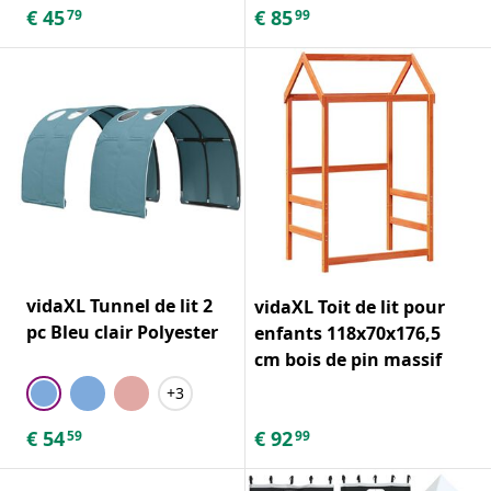
€
45
€
85
79
99
vidaXL Tunnel de lit 2
vidaXL Toit de lit pour
pc Bleu clair Polyester
enfants 118x70x176,5
cm bois de pin massif
+3
€
54
€
92
59
99