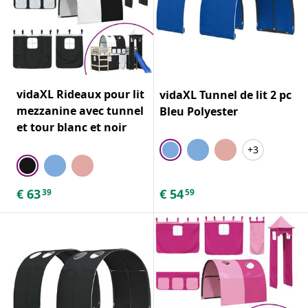
vidaXL Rideaux pour lit
vidaXL Tunnel de lit 2 pc
mezzanine avec tunnel
Bleu Polyester
et tour blanc et noir
+3
€
63
€
54
39
59