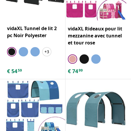
vidaXL Tunnel de lit 2
vidaXL Rideaux pour lit
pc Noir Polyester
mezzanine avec tunnel
et tour rose
+3
€
54
€
74
59
99