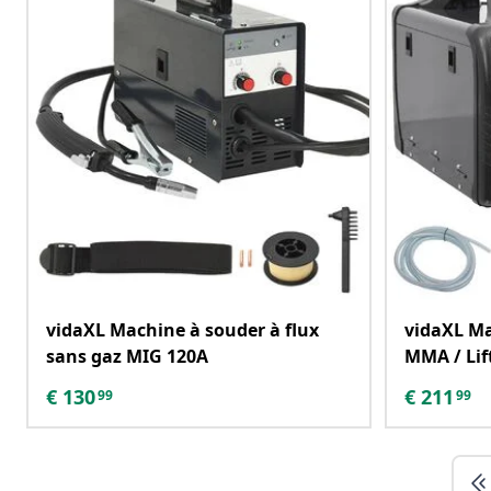
vidaXL Machine à souder à flux
vidaXL Ma
sans gaz MIG 120A
MMA / Lif
€
130
€
211
99
99