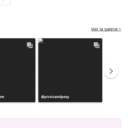
Voir la galerie >
aum
Publication
picnicandposy
Publicati
de6ehoev
publiée
publiée
par
par