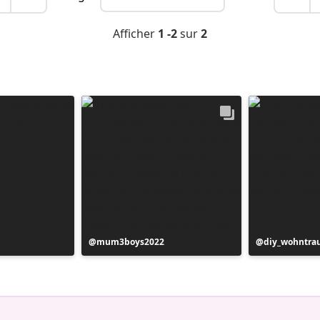
Afficher
1 -2
sur
2
Publication
mum3boys2022
Publication
diy_wohntr
publiée
publiée
par
par