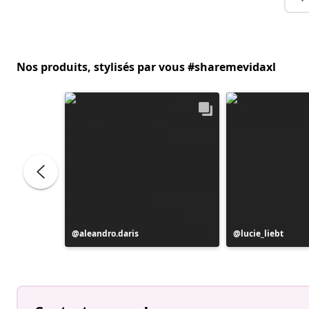
Nos produits, stylisés par vous #sharemevidaxl
Publication
aleandro.daris
Publication
lucie_liebt
publiée
publiée
par
par