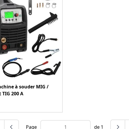
chine à souder MIG /
t TIG 200 A
Page
de 1