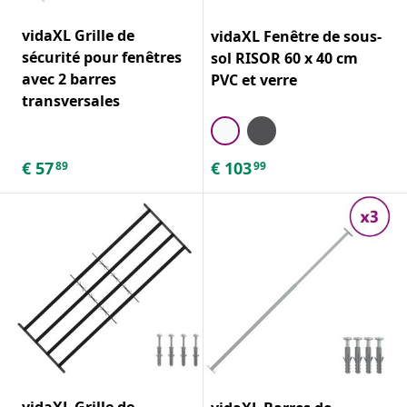
vidaXL Grille de
vidaXL Fenêtre de sous-
sécurité pour fenêtres
sol RISOR 60 x 40 cm
avec 2 barres
PVC et verre
transversales
€
57
€
103
89
99
vidaXL Grille de