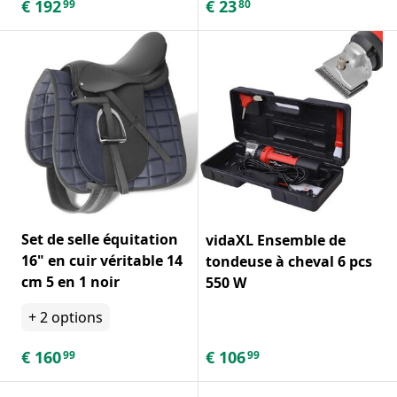
€
192
€
23
99
80
Set de selle équitation
vidaXL Ensemble de
16" en cuir véritable 14
tondeuse à cheval 6 pcs
cm 5 en 1 noir
550 W
+
2
options
€
160
€
106
99
99