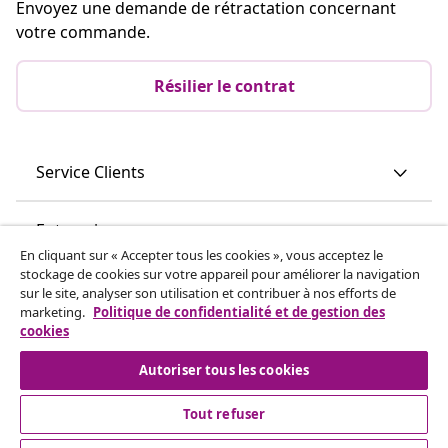
vidaXL
Découvrez-en plus
En cliquant sur « Accepter tous les cookies », vous acceptez le
© 2008-2026 vidaXL vidaxl.be est une boutique en ligne de
stockage de cookies sur votre appareil pour améliorer la navigation
sur le site, analyser son utilisation et contribuer à nos efforts de
vidaXL Marketplace B.V.
marketing.
Politique de confidentialité et de gestion des
cookies
Autoriser tous les cookies
Tout refuser