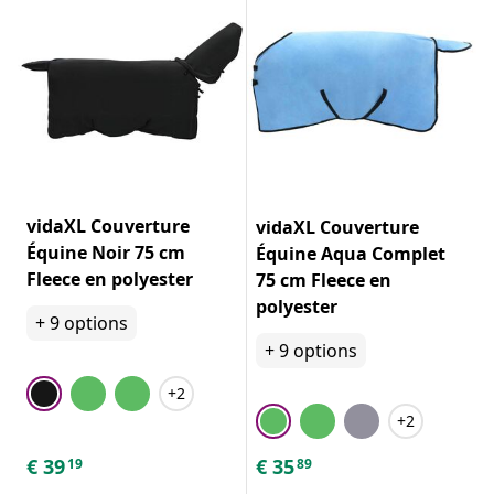
vidaXL Couverture
vidaXL Couverture
Équine Noir 75 cm
Équine Aqua Complet
Fleece en polyester
75 cm Fleece en
polyester
+
9
options
+
9
options
+2
+2
€
39
€
35
19
89