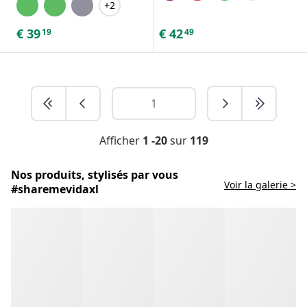
+2
€
39
€
42
19
49
Afficher
1 -20
sur
119
Nos produits, stylisés par vous
Voir la galerie >
#sharemevidaxl
Équipement de cheval abordable
Que vous soyez à la recherche d'une boîte de toilettage,
d'une couverture pour chevaux ou de bottes à
clochettes, nous avons ce qu'il vous faut chez vidaXL.
Nous avons une énorme sélection de tout ce dont vous