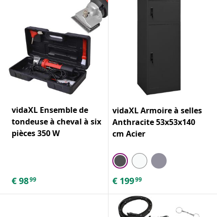
vidaXL Ensemble de
vidaXL Armoire à selles
tondeuse à cheval à six
Anthracite 53x53x140
pièces 350 W
cm Acier
€
98
€
199
99
99