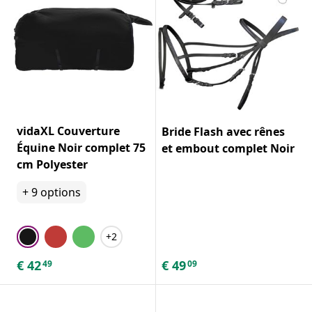
vidaXL Couverture
Bride Flash avec rênes
Équine Noir complet 75
et embout complet Noir
cm Polyester
+
9
options
+2
€
42
€
49
49
09