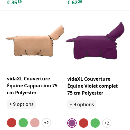
€
35
€
62
89
29
vidaXL Couverture
vidaXL Couverture
Équine Cappuccino 75
Équine Violet complet
cm Polyester
75 cm Polyester
+
9
options
+
9
options
+2
+2