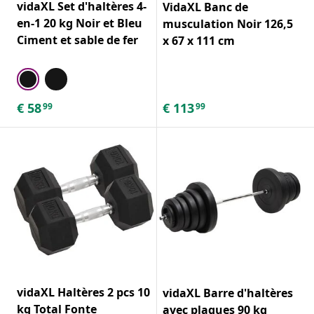
vidaXL Set d'haltères 4-
VidaXL Banc de
en-1 20 kg Noir et Bleu
musculation Noir 126,5
Ciment et sable de fer
x 67 x 111 cm
€
58
€
113
99
99
vidaXL Haltères 2 pcs 10
vidaXL Barre d'haltères
kg Total Fonte
avec plaques 90 kg