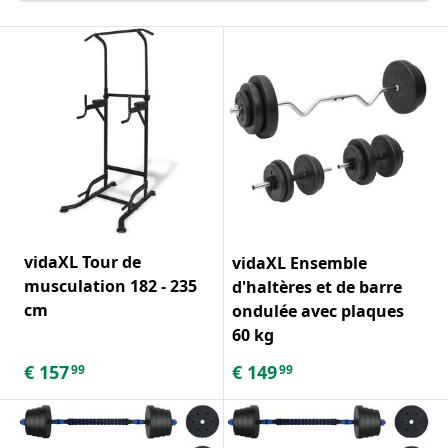
vidaXL Tour de
vidaXL Ensemble
musculation 182 - 235
d'haltères et de barre
cm
ondulée avec plaques
60 kg
€
157
€
149
99
99