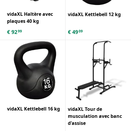
vidaXL Haltère avec
vidaXL Kettlebell 12 kg
plaques 40 kg
€
92
€
49
99
09
vidaXL Kettlebell 16 kg
vidaXL Tour de
musculation avec banc
d'assise