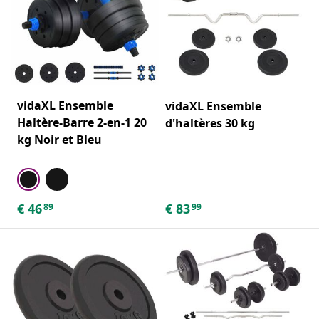
vidaXL Ensemble
vidaXL Ensemble
Haltère-Barre 2-en-1 20
d'haltères 30 kg
kg Noir et Bleu
€
46
€
83
89
99