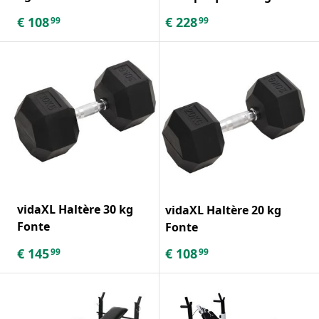
€
108
€
228
99
99
vidaXL Haltère 30 kg
vidaXL Haltère 20 kg
Fonte
Fonte
€
145
€
108
99
99