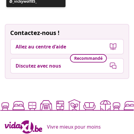
Publication
_vickywolf85_
publiée
par
Contactez-nous !
Allez au centre d'aide
Recommandé
Discutez avec nous
Vivre mieux pour moins