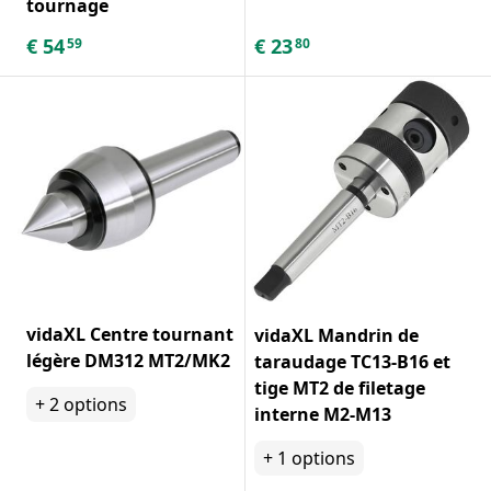
tournage
€
54
€
23
59
80
vidaXL Centre tournant
vidaXL Mandrin de
légère DM312 MT2/MK2
taraudage TC13-B16 et
tige MT2 de filetage
+
2
options
interne M2-M13
+
1
options