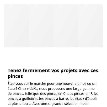
Tenez fermement vos projets avec ces
pinces
Êtes-vous sur le marché pour une nouvelle pince ou un
étau ? Chez vidaXL, nous proposons une large gamme
de pinces, telle que des pinces en C, des pinces en F, les
pinces à guillotine, les pinces à barre, les étaux d'établi
et plus encore. Avec une si grande sélection, nous
sommes sûrs que nous avons également le serre-joint
que vous cherchez. Un étau métallurgique est utilisé
pour serrer le métal au lieu du bois- son objectif
principal est de maintenir le métal lors du limage ou de
découpe. Généralement, ces étaux sont fabriqués en
fonte. Parcourez notre gamme de pinces et d'étaux et
trouvez ce dont vous avez besoin.
Voir plus