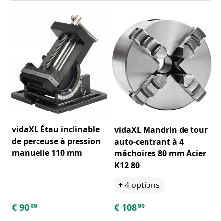
vidaXL Étau inclinable
vidaXL Mandrin de tour
de perceuse à pression
auto-centrant à 4
manuelle 110 mm
mâchoires 80 mm Acier
K12 80
+
4
options
€
90
€
108
99
99