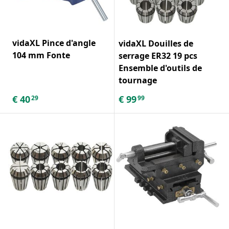
vidaXL Pince d'angle
vidaXL Douilles de
104 mm Fonte
serrage ER32 19 pcs
Ensemble d'outils de
tournage
€
40
€
99
29
99