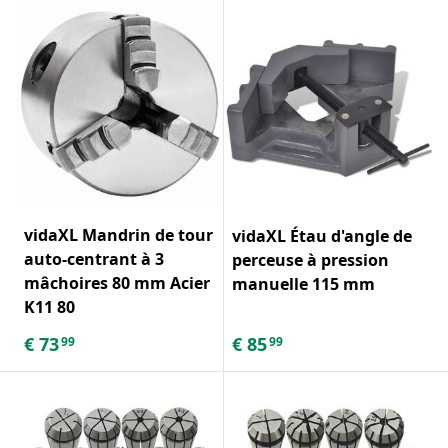
vidaXL Mandrin de tour
vidaXL Étau d'angle de
auto-centrant à 3
perceuse à pression
mâchoires 80 mm Acier
manuelle 115 mm
K11 80
€
73
€
85
99
99