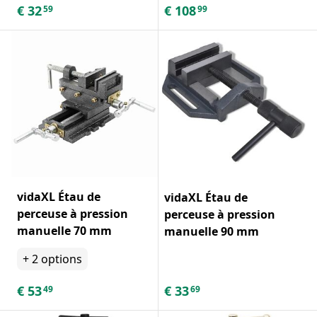
€
32
€
108
59
99
vidaXL Étau de
vidaXL Étau de
perceuse à pression
perceuse à pression
manuelle 70 mm
manuelle 90 mm
+
2
options
€
53
€
33
49
69