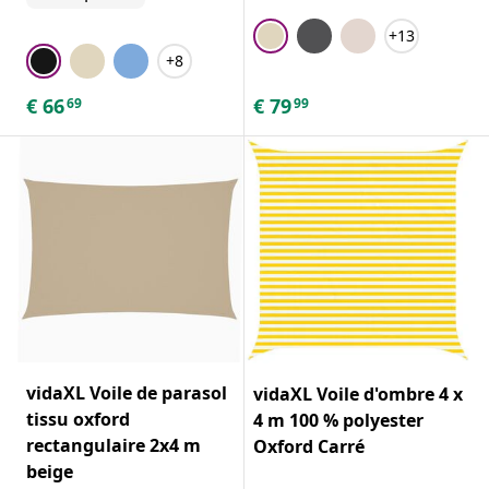
+13
+8
€
66
€
79
69
99
vidaXL Voile de parasol
vidaXL Voile d'ombre 4 x
tissu oxford
4 m 100 % polyester
rectangulaire 2x4 m
Oxford Carré
beige