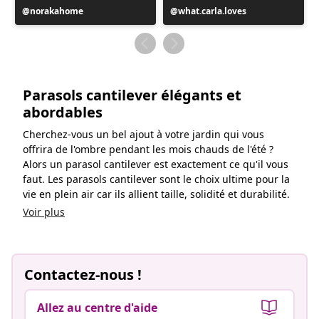
Publication
norakahome
Publication
what.carla.loves
publiée
publiée
par
par
Parasols cantilever élégants et
abordables
Cherchez-vous un bel ajout à votre jardin qui vous
offrira de l'ombre pendant les mois chauds de l'été ?
Alors un parasol cantilever est exactement ce qu'il vous
faut. Les parasols cantilever sont le choix ultime pour la
vie en plein air car ils allient taille, solidité et durabilité.
Voir plus
Contactez-nous !
Allez au centre d'aide