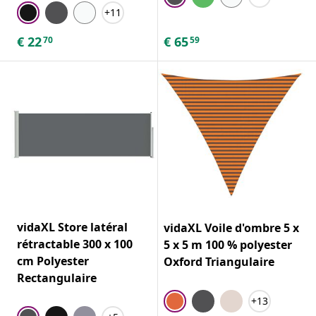
+11
€
22
€
65
70
59
vidaXL Store latéral
vidaXL Voile d'ombre 5 x
rétractable 300 x 100
5 x 5 m 100 % polyester
cm Polyester
Oxford Triangulaire
Rectangulaire
+13