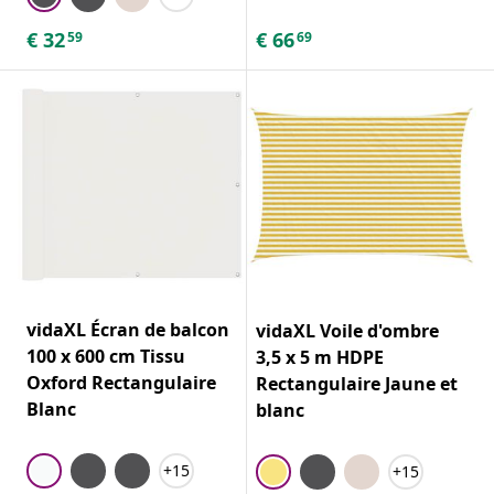
€
32
€
66
59
69
vidaXL Écran de balcon
vidaXL Voile d'ombre
100 x 600 cm Tissu
3,5 x 5 m HDPE
Oxford Rectangulaire
Rectangulaire Jaune et
Blanc
blanc
+15
+15