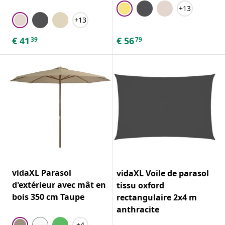
+13
+13
€
41
€
56
39
79
vidaXL Parasol
vidaXL Voile de parasol
d'extérieur avec mât en
tissu oxford
bois 350 cm Taupe
rectangulaire 2x4 m
anthracite
+4