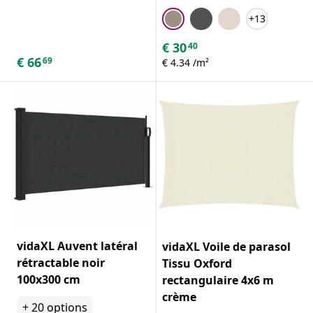
+13
€
30
40
€
66
69
€ 4.34 /m²
vidaXL Auvent latéral
vidaXL Voile de parasol
rétractable noir
Tissu Oxford
100x300 cm
rectangulaire 4x6 m
crème
+
20
options