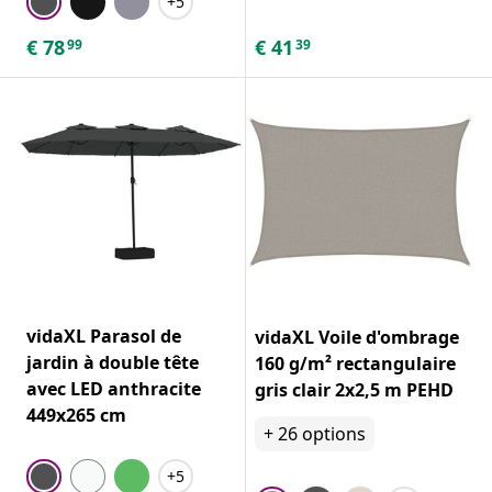
+5
€
78
€
41
99
39
vidaXL Parasol de
vidaXL Voile d'ombrage
jardin à double tête
160 g/m² rectangulaire
avec LED anthracite
gris clair 2x2,5 m PEHD
449x265 cm
+
26
options
+5