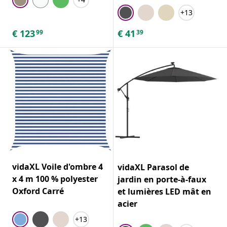
+13
€
123
€
41
99
39
vidaXL Voile d'ombre 4
vidaXL Parasol de
x 4 m 100 % polyester
jardin en porte-à-faux
Oxford Carré
et lumières LED mât en
acier
+13