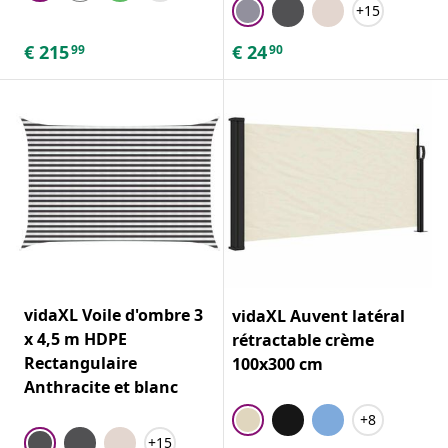
+15
€
215
€
24
99
90
vidaXL Voile d'ombre 3
vidaXL Auvent latéral
x 4,5 m HDPE
rétractable crème
Rectangulaire
100x300 cm
Anthracite et blanc
+8
+15