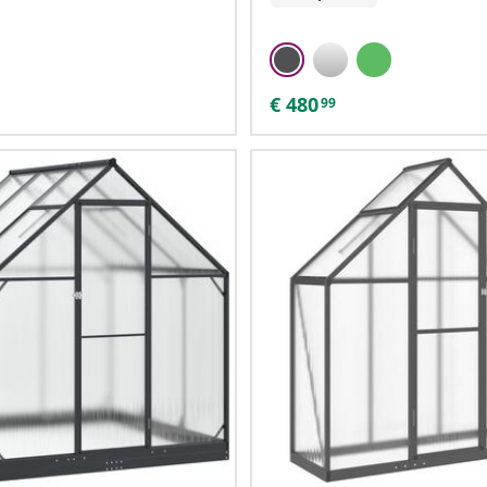
€
480
99