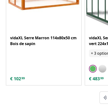
vidaXL Serre Marron 114x80x50 cm
vidaXL Se
Bois de sapin
vert 224
+
3
optio
€
102
€
483
99
99