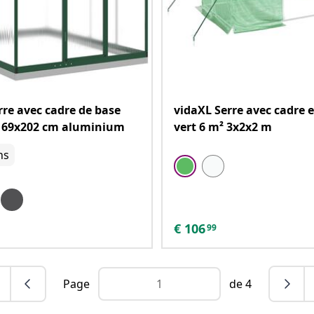
rre avec cadre de base
vidaXL Serre avec cadre e
x169x202 cm aluminium
vert 6 m² 3x2x2 m
ns
€
106
99
Page
de 4