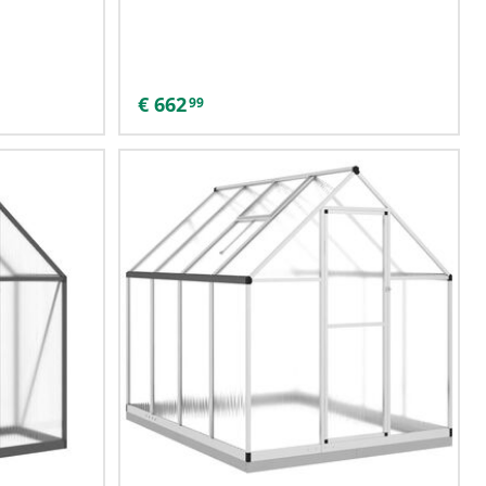
€
662
99