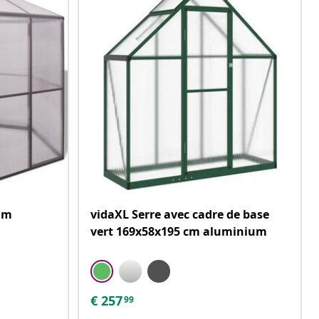
um
vidaXL Serre avec cadre de base
vert 169x58x195 cm aluminium
€
257
99