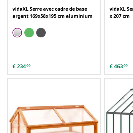
vidaXL Serre avec cadre de base
vidaXL Ser
argent 169x58x195 cm aluminium
x 207 cm
€
234
€
463
99
99