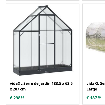
vidaXL Serre de jardin 183,5 x 63,5
vidaXL Se
x 207 cm
Large
€
298
€
187
99
99