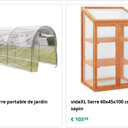
rre portable de jardin
vidaXL Serre 60x45x100 c
sapin
€
103
99