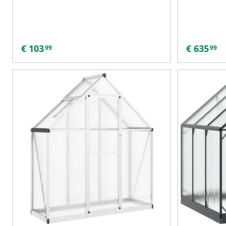
€
103
€
635
99
99