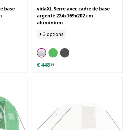
de base
vidaXL Serre avec cadre de base
m
argenté 224x169x202 cm
aluminium
+
3
options
€
448
99