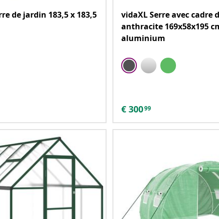
re de jardin 183,5 x 183,5
vidaXL Serre avec cadre 
anthracite 169x58x195 c
aluminium
€
300
99