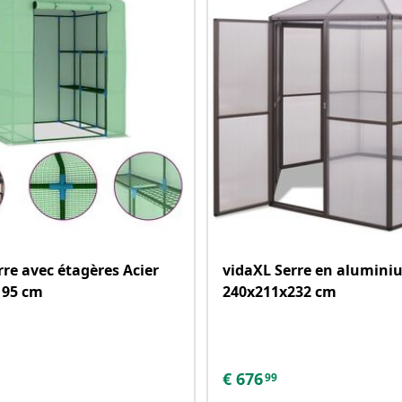
rre avec étagères Acier
vidaXL Serre en alumini
195 cm
240x211x232 cm
€
676
99