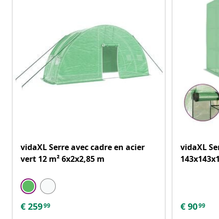
vidaXL Serre avec cadre en acier
vidaXL Se
vert 12 m² 6x2x2,85 m
143x143x
€
259
€
90
99
99