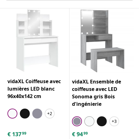
vidaXL Coiffeuse avec
vidaXL Ensemble de
lumières LED blanc
coiffeuse avec LED
96x40x142 cm
Sonoma gris Bois
d'ingénierie
+2
+3
€
137
€
94
99
99