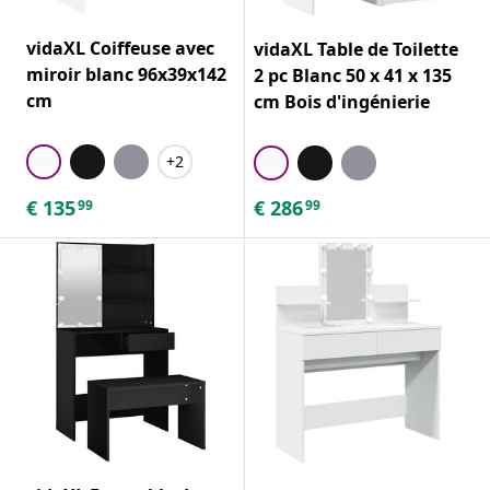
vidaXL Coiffeuse avec
vidaXL Table de Toilette
miroir blanc 96x39x142
2 pc Blanc 50 x 41 x 135
cm
cm Bois d'ingénierie
+2
€
135
€
286
99
99