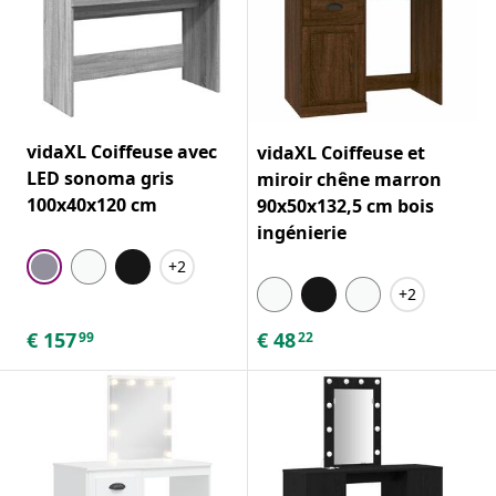
vidaXL Coiffeuse avec
vidaXL Coiffeuse et
LED sonoma gris
miroir chêne marron
100x40x120 cm
90x50x132,5 cm bois
ingénierie
+2
+2
€
157
€
48
99
22