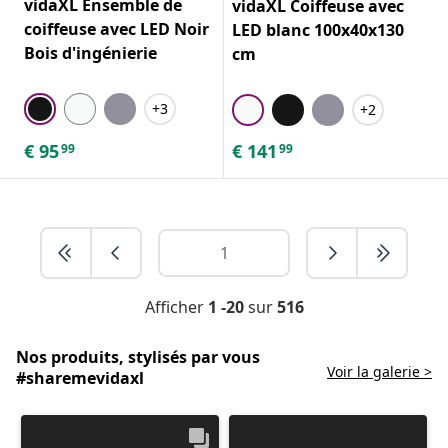
vidaXL Ensemble de
vidaXL Coiffeuse avec
coiffeuse avec LED Noir
LED blanc 100x40x130
Bois d'ingénierie
cm
+3
+2
€
95
€
141
99
99
Afficher
1 -20
sur
516
Nos produits, stylisés par vous
Voir la galerie >
#sharemevidaxl