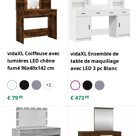
vidaXL Coiffeuse avec
vidaXL Ensemble de
lumières LED chêne
table de maquillage
fumé 96x40x142 cm
avec LED 3 pc Blanc
+2
€
79
€
473
99
99