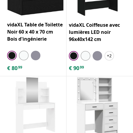
vidaXL Table de Toilette
vidaXL Coiffeuse avec
Noir 60 x 40 x 70 cm
lumières LED noir
Bois d'ingénierie
96x40x142 cm
+2
€
80
€
90
99
99