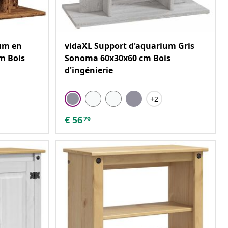
um en
vidaXL Support d'aquarium Gris
cm Bois
Sonoma 60x30x60 cm Bois
d'ingénierie
+2
€
56
79