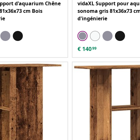
upport d'aquarium Chêne
vidaXL Support pour aq
 81x36x73 cm Bois
sonoma gris 81x36x73 cm
rie
d'ingénierie
€
140
99