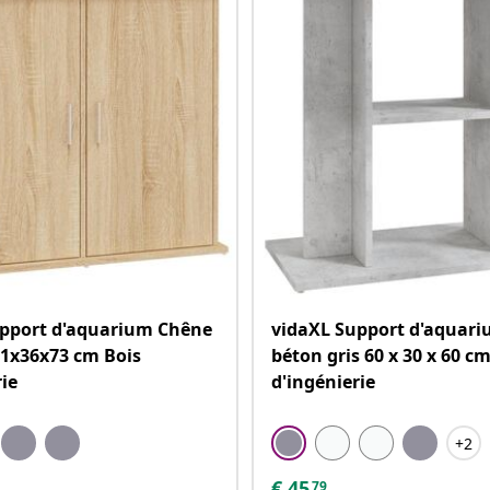
upport d'aquarium Chêne
vidaXL Support d'aquari
1x36x73 cm Bois
béton gris 60 x 30 x 60 c
rie
d'ingénierie
+2
€
45
79