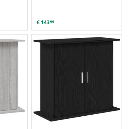
€
143
99