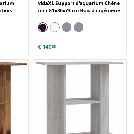
uarium
vidaXL Support d'aquarium Chêne
 bois
noir 81x36x73 cm Bois d'ingénierie
€
140
99