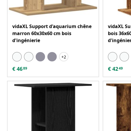
vidaXL Support d'aquarium chêne
vidaXL Su
marron 60x30x60 cm bois
bois 36x6
d'ingénierie
d'ingénie
+2
€
46
€
42
89
49