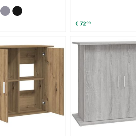
€
72
99