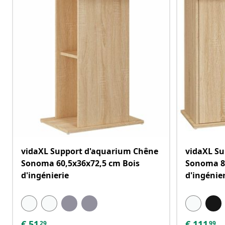
vidaXL Support d'aquarium Chêne
vidaXL S
Sonoma 60,5x36x72,5 cm Bois
Sonoma 8
d'ingénierie
d'ingénie
€
51
€
111
29
99