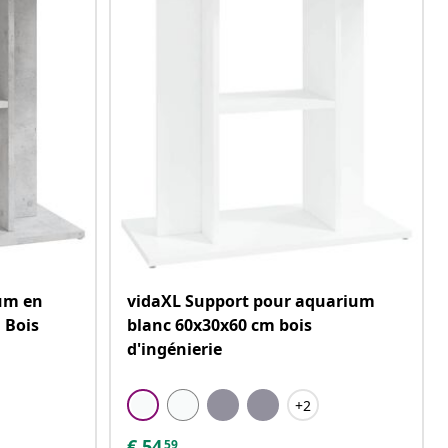
um en
vidaXL Support pour aquarium
m Bois
blanc 60x30x60 cm bois
d'ingénierie
+2
€
54
59