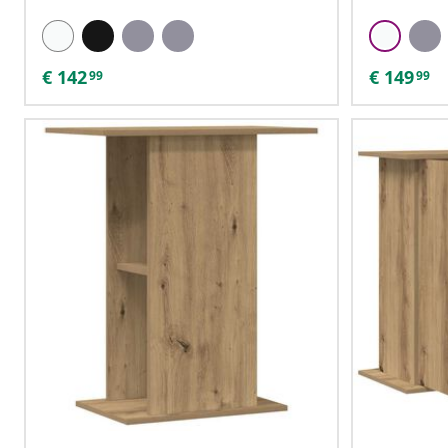
€
142
€
149
99
99