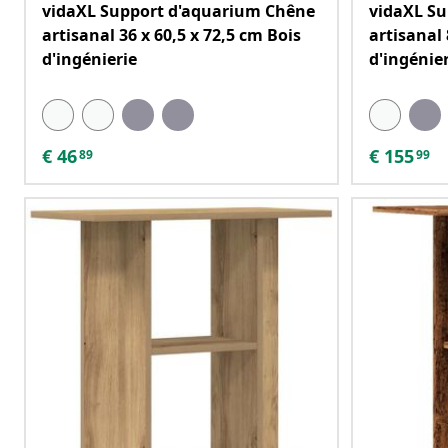
vidaXL Support d'aquarium Chêne
vidaXL S
artisanal 36 x 60,5 x 72,5 cm Bois
artisanal
d'ingénierie
d'ingénie
€
46
€
155
89
99