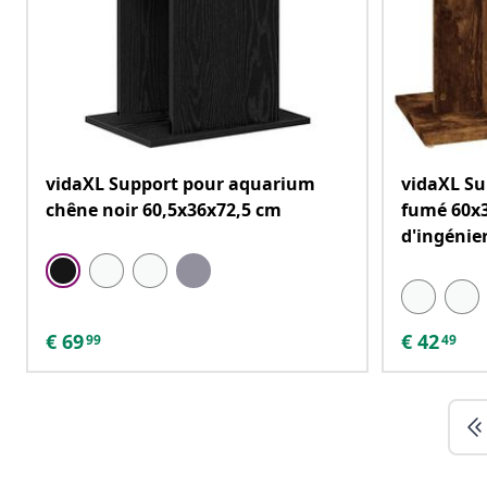
vidaXL Support pour aquarium
vidaXL S
chêne noir 60,5x36x72,5 cm
fumé 60x3
d'ingénie
€
69
€
42
99
49