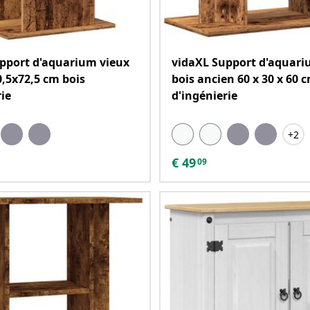
pport d'aquarium vieux
vidaXL Support d'aquari
0,5x72,5 cm bois
bois ancien 60 x 30 x 60 
rie
d'ingénierie
+2
€
49
09