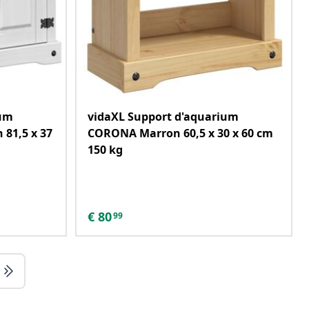
ium
vidaXL Support d'aquarium
81,5 x 37
CORONA Marron 60,5 x 30 x 60 cm
150 kg
€
80
99