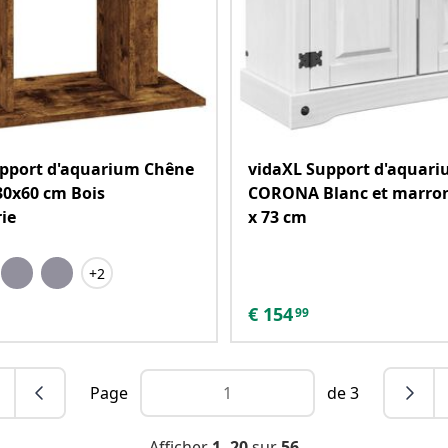
upport d'aquarium Chêne
vidaXL Support d'aquar
0x60 cm Bois
CORONA Blanc et marron 
rie
x 73 cm
+2
€
154
99
Page
de 3
Afficher
1 -20
sur
56