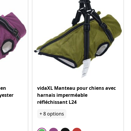
ien
vidaXL Manteau pour chiens avec
yester
harnais imperméable
réfléchissant L24
+
8
options