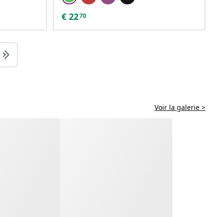
€
22
70
Voir la galerie >
, and wind during winter months. From party costumes to daily