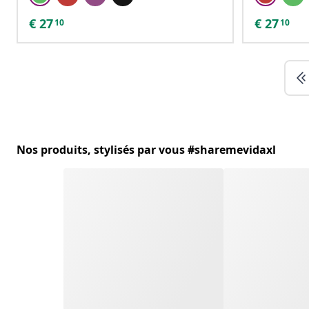
€
27
€
27
10
10
Nos produits, stylisés par vous #sharemevidaxl
Dog Clothes: Keep Your Dog Comfortable a
Dog clothes are not just showcasing the unique paw-sonality of
wear, there are many types of clothes and accessories to keep
Voir plus