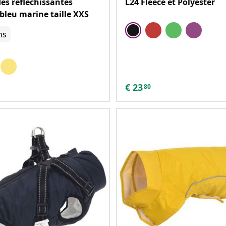
es réfléchissantes
L24 Fleece et Polyester
 bleu marine taille XXS
ns
€
23
80