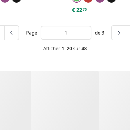
€
22
70
Page
de 3
Afficher
1 -20
sur
48
nd Safe
 your canine friend; they protect your best friend from rain, cold
 your dog safe and happy.