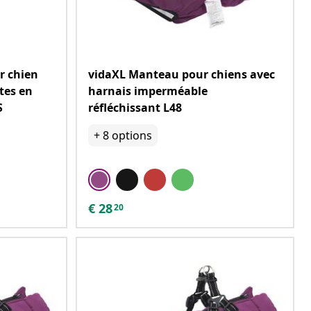
r chien
vidaXL Manteau pour chiens avec
tes en
harnais imperméable
S
réfléchissant L48
+
8
options
€
28
20