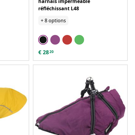
harnais imperméable
réfléchissant L48
+
8
options
€
28
20