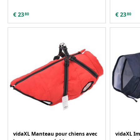
€
23
€
23
80
80
vidaXL Manteau pour chiens avec
vidaXL I