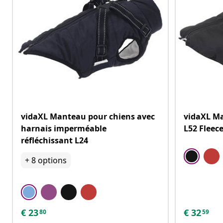
vidaXL Manteau pour chiens avec
vidaXL Ma
harnais imperméable
L52 Fleece
réfléchissant L24
+
8
options
€
23
€
32
80
59