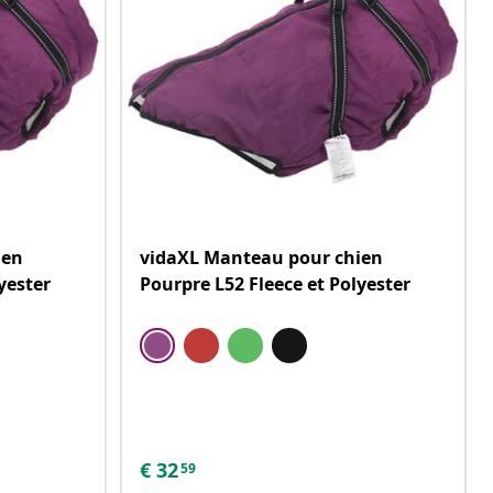
ien
vidaXL Manteau pour chien
yester
Pourpre L52 Fleece et Polyester
€
32
59