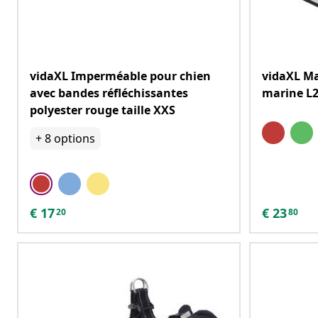
vidaXL Imperméable pour chien
vidaXL Ma
avec bandes réfléchissantes
marine L2
polyester rouge taille XXS
+
8
options
€
17
€
23
20
80