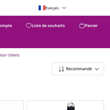
français
ompte
Liste de souhaits
Panier
our chiens
Recommandé