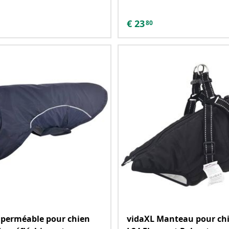
€
23
80
mperméable pour chien
vidaXL Manteau pour chi