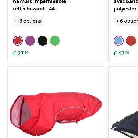
harnais imperméable
avec band
réfléchissant L44
polyester
+
8
options
+
6
optio
€
27
€
17
10
20