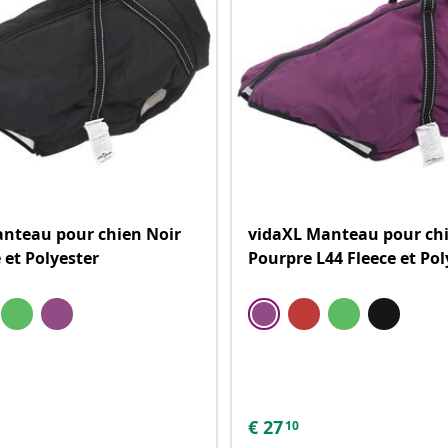
nteau pour chien Noir
vidaXL Manteau pour ch
 et Polyester
Pourpre L44 Fleece et Pol
€
27
10