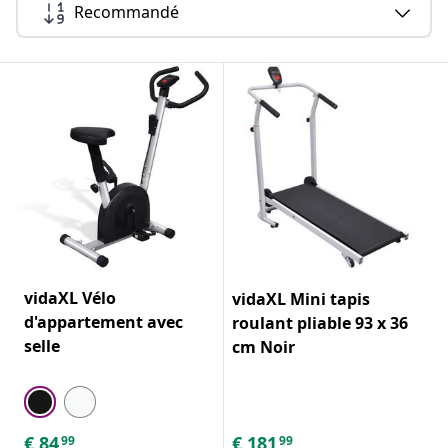
Recommandé
vidaXL Vélo
vidaXL Mini tapis
d'appartement avec
roulant pliable 93 x 36
selle
cm Noir
€
84
€
181
99
99