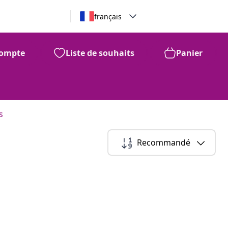
français
ompte
Liste de souhaits
Panier
s
Recommandé