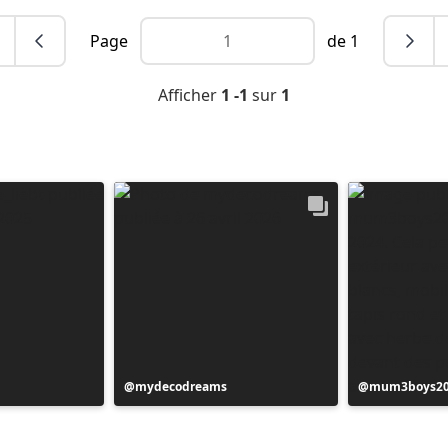
Page
de 1
Afficher
1 -1
sur
1
Publication
mydecodreams
Publication
mum3boys2
publiée
publiée
par
par