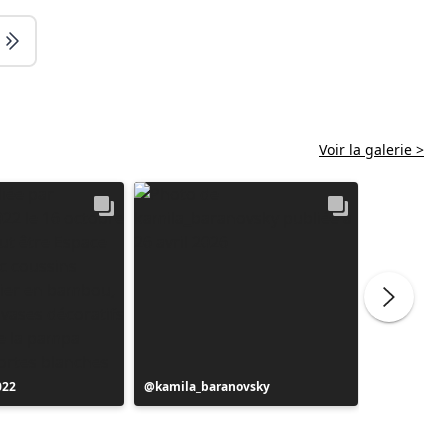
Voir la galerie >
022
Publication
kamila_baranovsky
Publicati
de6ehoev
publiée
publiée
par
par