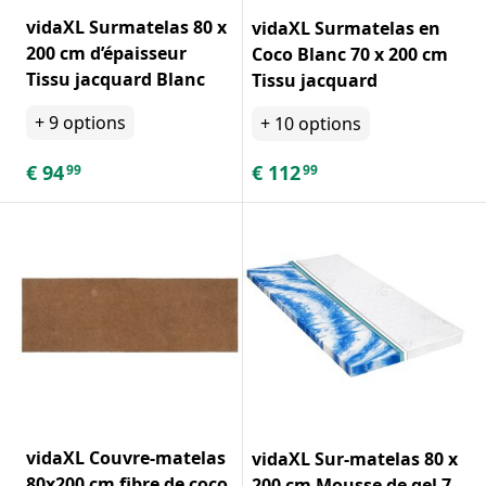
vidaXL Surmatelas 80 x
vidaXL Surmatelas en
200 cm d’épaisseur
Coco Blanc 70 x 200 cm
Tissu jacquard Blanc
Tissu jacquard
+
9
options
+
10
options
€
94
€
112
99
99
vidaXL Couvre-matelas
vidaXL Sur-matelas 80 x
80x200 cm fibre de coco
200 cm Mousse de gel 7