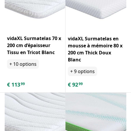
vidaXL Surmatelas 70 x
vidaXL Surmatelas en
200 cm d’épaisseur
mousse à mémoire 80 x
Tissu en Tricot Blanc
200 cm Thick Doux
Blanc
+
10
options
+
9
options
€
113
€
92
99
99