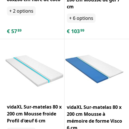
cm
+
2
options
+
6
options
€
57
€
103
89
99
vidaXL Sur-matelas 80 x
vidaXL Sur-matelas 80 x
200 cm Mousse froide
200 cm Mousse à
Profil d'œuf 6 cm
mémoire de forme Visco
6 cm