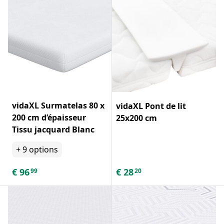
vidaXL Surmatelas 80 x
vidaXL Pont de lit
200 cm d’épaisseur
25x200 cm
Tissu jacquard Blanc
+
9
options
€
96
€
28
99
20