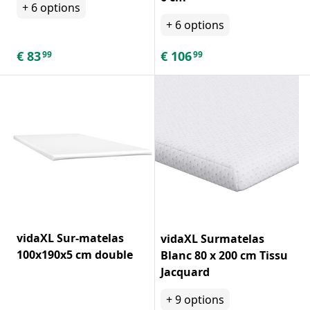
+
6
options
+
6
options
€
83
€
106
99
99
vidaXL Sur-matelas
vidaXL Surmatelas
100x190x5 cm double
Blanc 80 x 200 cm Tissu
Jacquard
+
9
options