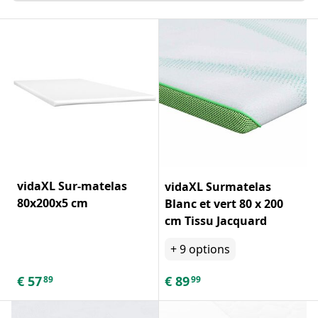
vidaXL Sur-matelas
vidaXL Surmatelas
80x200x5 cm
Blanc et vert 80 x 200
cm Tissu Jacquard
+
9
options
€
57
€
89
89
99