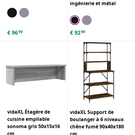
ingénierie et métal
€
96
€
92
99
99
vidaXL Étagère de
vidaXL Support de
cuisine empilable
boulanger à 6 niveaux
sonoma gris 50x15x16
chêne fumé 90x40x180
cm
cm