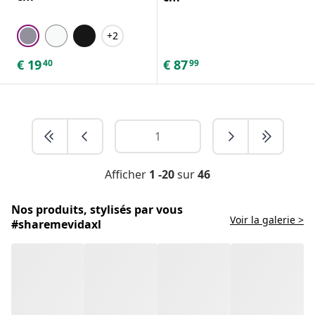
+2
€
19
€
87
40
99
Afficher
1 -20
sur
46
Nos produits, stylisés par vous
Voir la galerie >
#sharemevidaxl