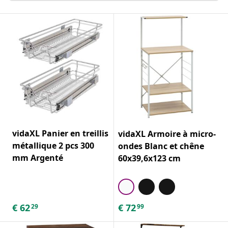
vidaXL Panier en treillis
vidaXL Armoire à micro-
métallique 2 pcs 300
ondes Blanc et chêne
mm Argenté
60x39,6x123 cm
€
62
€
72
29
99