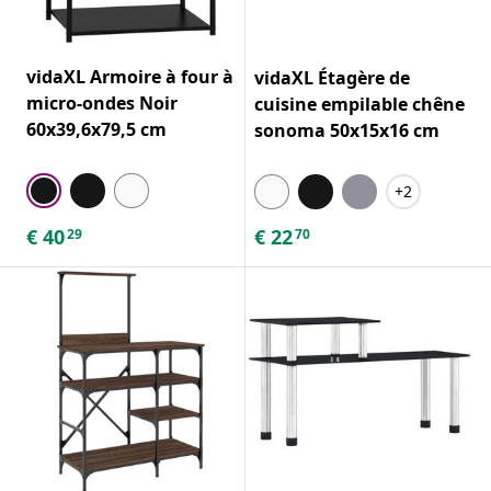
vidaXL Armoire à four à
vidaXL Étagère de
micro-ondes Noir
cuisine empilable chêne
60x39,6x79,5 cm
sonoma 50x15x16 cm
+2
€
40
€
22
29
70