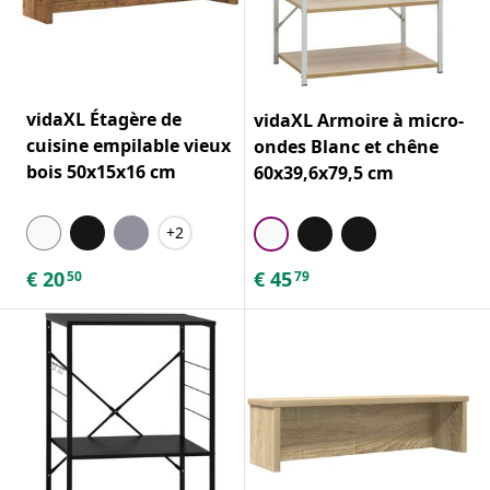
vidaXL Étagère de
vidaXL Armoire à micro-
cuisine empilable vieux
ondes Blanc et chêne
bois 50x15x16 cm
60x39,6x79,5 cm
+2
€
20
€
45
50
79