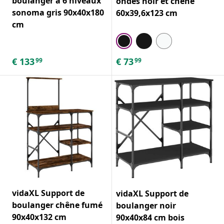
boulanger à 6 niveaux
ondes noir et chêne
sonoma gris 90x40x180
60x39,6x123 cm
cm
€
133
€
73
99
99
vidaXL Support de
vidaXL Support de
boulanger chêne fumé
boulanger noir
90x40x132 cm
90x40x84 cm bois