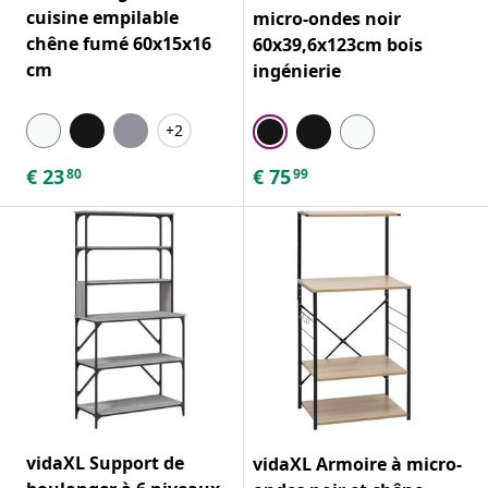
cuisine empilable
micro-ondes noir
chêne fumé 60x15x16
60x39,6x123cm bois
cm
ingénierie
+2
€
23
€
75
80
99
vidaXL Support de
vidaXL Armoire à micro-