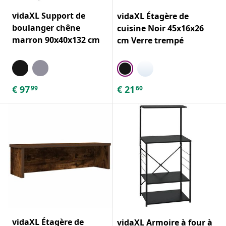
vidaXL Support de
vidaXL Étagère de
boulanger chêne
cuisine Noir 45x16x26
marron 90x40x132 cm
cm Verre trempé
€
97
€
21
99
60
vidaXL Étagère de
vidaXL Armoire à four à