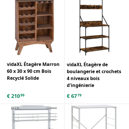
vidaXL Étagère Marron
vidaXL Étagère de
60 x 30 x 90 cm Bois
boulangerie et crochets
Recyclé Solide
4 niveaux bois
d'ingénierie
€
210
€
67
99
79