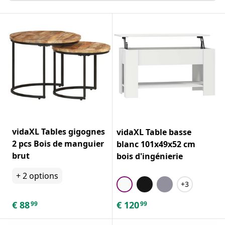
vidaXL Tables gigognes
vidaXL Table basse
2 pcs Bois de manguier
blanc 101x49x52 cm
brut
bois d'ingénierie
+
2
options
+3
€
88
€
120
99
99