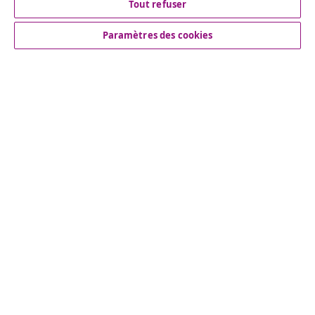
Résilier le contrat
Tout refuser
Paramètres des cookies
Service Clients
Entreprises
vidaXL
Découvrez-en plus
© 2008-2026 vidaXL vidaxl.be est une boutique en ligne de
vidaXL Marketplace B.V.