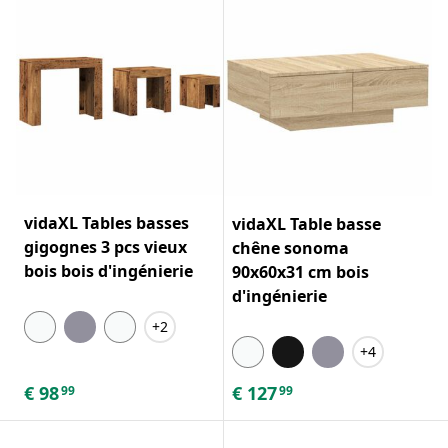
vidaXL Tables basses
vidaXL Table basse
gigognes 3 pcs vieux
chêne sonoma
bois bois d'ingénierie
90x60x31 cm bois
d'ingénierie
+2
+4
€
98
€
127
99
99