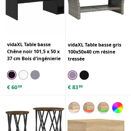
vidaXL Table basse
vidaXL Table basse gris
Chêne noir 101,5 x 50 x
100x50x40 cm résine
37 cm Bois d'ingénierie
tressée
€
60
€
83
09
99