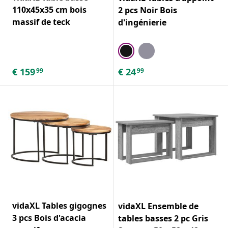
110x45x35 cm bois
2 pcs Noir Bois
massif de teck
d'ingénierie
€
159
€
24
99
99
vidaXL Tables gigognes
vidaXL Ensemble de
3 pcs Bois d'acacia
tables basses 2 pc Gris