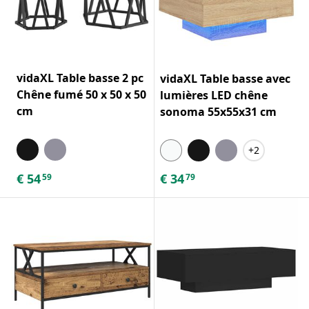
vidaXL Table basse 2 pc
vidaXL Table basse avec
Chêne fumé 50 x 50 x 50
lumières LED chêne
cm
sonoma 55x55x31 cm
+2
€
54
€
34
59
79