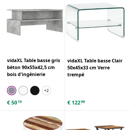
vidaXL Table basse gris
vidaXL Table basse Clair
béton 90x55x42,5 cm
50x45x33 cm Verre
bois d'ingénierie
trempé
+2
€
50
€
122
19
99