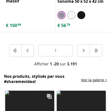
massif
Sonoma 50 x 52 x 42 cm
€
150
€
56
99
79
Afficher
1 -20
sur
3.191
Nos produits, stylisés par vous
Voir la galerie >
#sharemevidaxl