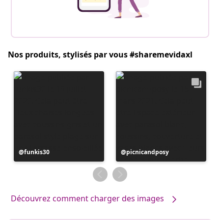
Nos produits, stylisés par vous #sharemevidaxl
Publication
funkis30
Publication
picnicandposy
publiée
publiée
par
par
Découvrez comment charger des images