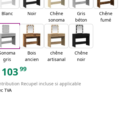
Blanc
Noir
Chêne
Gris
Chêne
sonoma
béton
fumé
Sonoma
Bois
chêne
Chêne
gris
ancien
artisanal
noir
99
103
tribution Recupel incluse si applicable
ec TVA