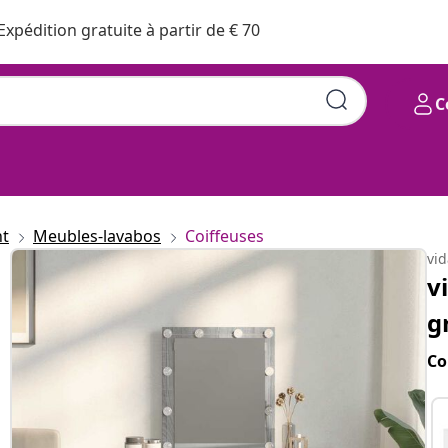
Expédition gratuite à partir de € 70
C
nt
Meubles-lavabos
Coiffeuses
vi
v
g
Co