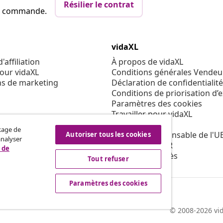
Résilier le contrat
re commande.
vidaXL
affiliation
À propos de vidaXL
our vidaXL
Conditions générales Vendeu
ns de marketing
Déclaration de confidentialité
Conditions de priorisation d’
Paramètres des cookies
Travailler pour vidaXL
Sécurité
ckage de
Personne responsable de l'U
Autoriser tous les cookies
analyser
Politique de EPR
 de
Condition d'accès
Tout refuser
Paramètres des cookies
© 2008-2026 vid