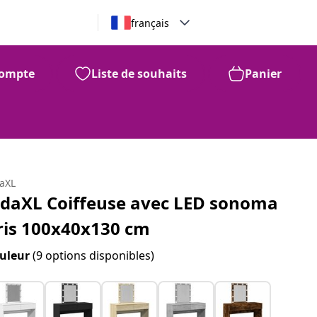
français
ompte
Liste de souhaits
Panier
daXL
idaXL Coiffeuse avec LED sonoma
ris 100x40x130 cm
uleur
(9 options disponibles)