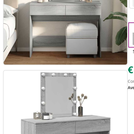
€
Con
Av