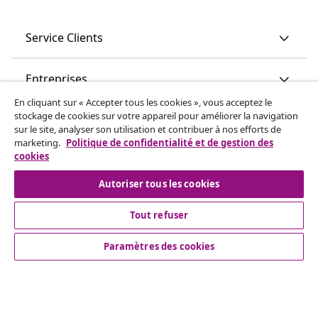
Service Clients
Entreprises
En cliquant sur « Accepter tous les cookies », vous acceptez le
stockage de cookies sur votre appareil pour améliorer la navigation
vidaXL
sur le site, analyser son utilisation et contribuer à nos efforts de
marketing.
Politique de confidentialité et de gestion des
cookies
Découvrez-en plus
Autoriser tous les cookies
Tout refuser
Paramètres des cookies
© 2008-2026 vidaXL vidaxl.be est une boutique en ligne de
vidaXL Marketplace B.V.