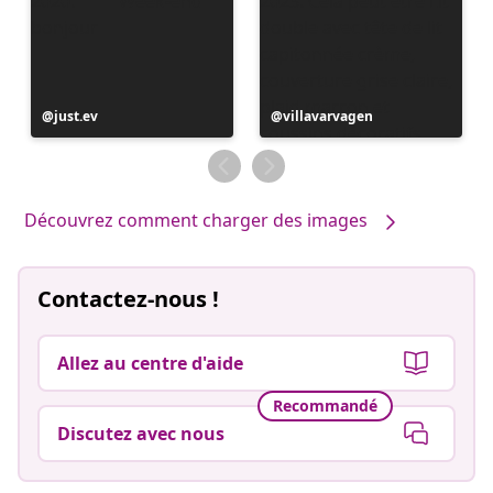
Publication
just.ev
Publication
villavarvagen
publiée
publiée
par
par
Découvrez comment charger des images
Contactez-nous !
Allez au centre d'aide
Recommandé
Discutez avec nous