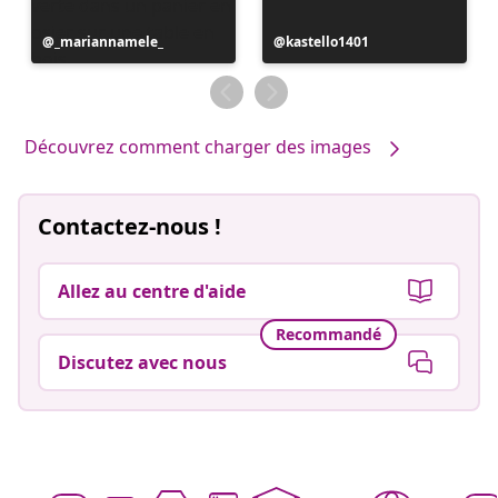
Publication
_mariannamele_
Publication
kastello1401
publiée
publiée
par
par
Découvrez comment charger des images
Contactez-nous !
Allez au centre d'aide
Recommandé
Discutez avec nous