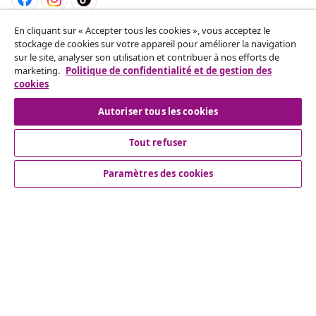
En cliquant sur « Accepter tous les cookies », vous acceptez le
Résilier le contrat
stockage de cookies sur votre appareil pour améliorer la navigation
Envoyez une demande de rétractation concernant
sur le site, analyser son utilisation et contribuer à nos efforts de
marketing.
Politique de confidentialité et de gestion des
votre commande.
cookies
Résilier le contrat
Autoriser tous les cookies
Tout refuser
Service Clients
Paramètres des cookies
Entreprises
vidaXL
Découvrez-en plus