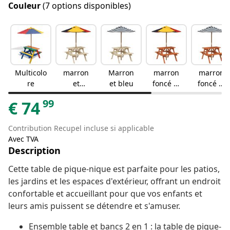
Couleur
(7 options disponibles)
Multicolo
marron
Marron
marron
marron
re
et
et bleu
foncé et
foncé et
multicolo
multicolo
bleu
99
€
74
re
re
Contribution Recupel incluse si applicable
Avec TVA
Description
Cette table de pique-nique est parfaite pour les patios,
les jardins et les espaces d'extérieur, offrant un endroit
confortable et accueillant pour que vos enfants et
leurs amis puissent se détendre et s'amuser.
Ensemble table et bancs 2 en 1 : la table de pique-