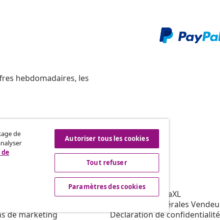
ffres hebdomadaires, les
ckage de
Résilier le contrat
Autoriser tous les cookies
analyser
re commande.
 de
Tout refuser
vidaXL
Paramètres des cookies
affiliation
À propos de vidaXL
our vidaXL
Conditions générales Vendeu
ns de marketing
Déclaration de confidentialité