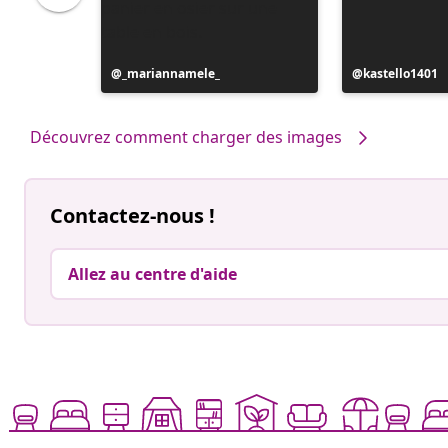
Publication
_mariannamele_
Publication
kastello1401
publiée
publiée
par
par
Découvrez comment charger des images
Contactez-nous !
Allez au centre d'aide