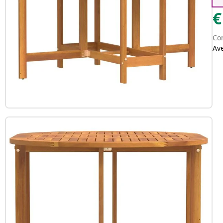
€
Con
Av