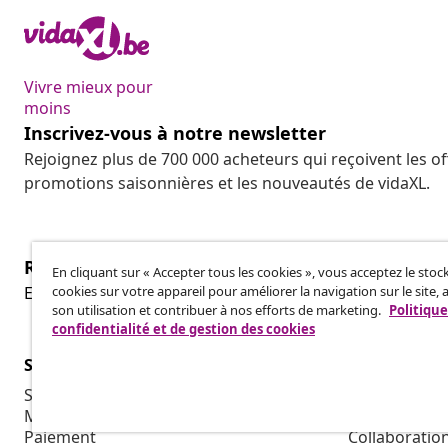
Vivre mieux pour
moins
Inscrivez-vous à notre newsletter
Rejoignez plus de 700 000 acheteurs qui reçoivent les o
promotions saisonnières et les nouveautés de vidaXL.
Résilier le contrat
En cliquant sur « Accepter tous les cookies », vous acceptez le sto
cookies sur votre appareil pour améliorer la navigation sur le site, 
Envoyez une demande de rétractation concernant vot
son utilisation et contribuer à nos efforts de marketing.
Politique
confidentialité et de gestion des cookies
Service Clients
Entreprises
Suivez votre commande
Programme d'
Mon compte
Production p
Paiement
Collaboratio