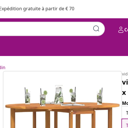
Expédition gratuite à partir de € 70
C
din
vi
v
x
Mo