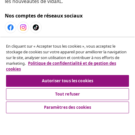
les nouveautés de vidaXL.
Nos comptes de réseaux sociaux
Résilier le contrat
En cliquant sur « Accepter tous les cookies », vous acceptez le
Envoyez une demande de rétractation concernant
stockage de cookies sur votre appareil pour améliorer la navigation
sur le site, analyser son utilisation et contribuer à nos efforts de
votre commande.
marketing.
Politique de confidentialité et de gestion des
cookies
Résilier le contrat
Autoriser tous les cookies
Tout refuser
Service Clients
Paramètres des cookies
Entreprises