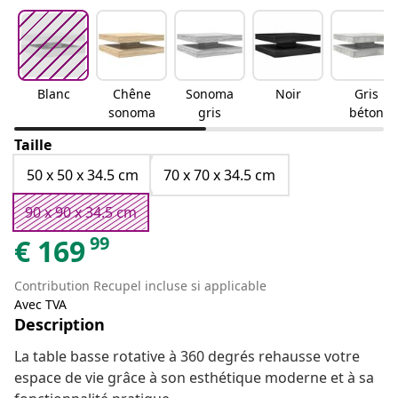
Blanc
Chêne
Sonoma
Noir
Gris
sonoma
gris
béton
Taille
50 x 50 x 34.5 cm
70 x 70 x 34.5 cm
90 x 90 x 34.5 cm
99
€
169
Contribution Recupel incluse si applicable
Avec TVA
Description
La table basse rotative à 360 degrés rehausse votre
espace de vie grâce à son esthétique moderne et à sa