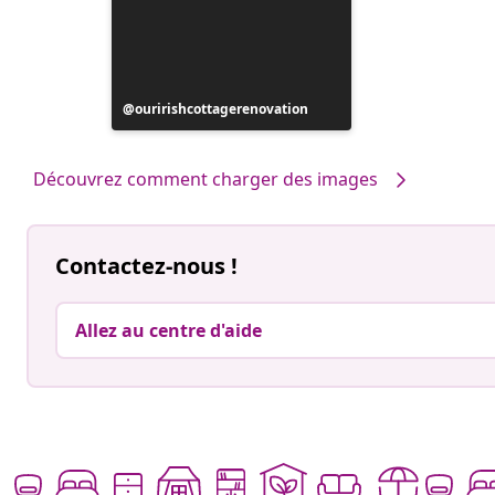
Publication
ouririshcottagerenovation
publiée
par
Découvrez comment charger des images
Contactez-nous !
Allez au centre d'aide