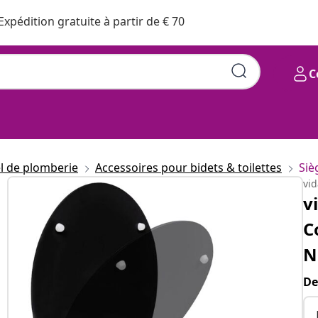
Expédition gratuite à partir de € 70
C
l de plomberie
Accessoires pour bidets & toilettes
Siè
vi
v
C
N
De