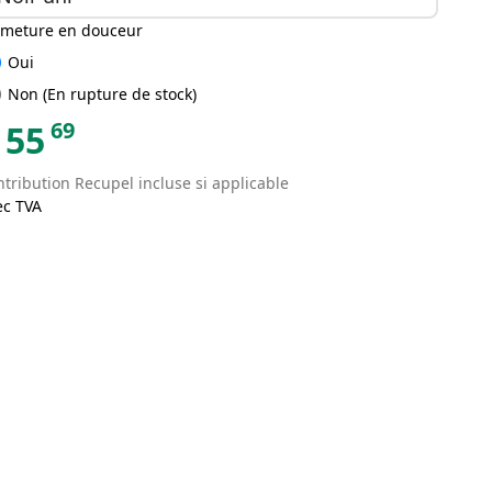
rmeture en douceur
ked
Oui
ked
Non (En rupture de stock)
69
55
tribution Recupel incluse si applicable
ec TVA