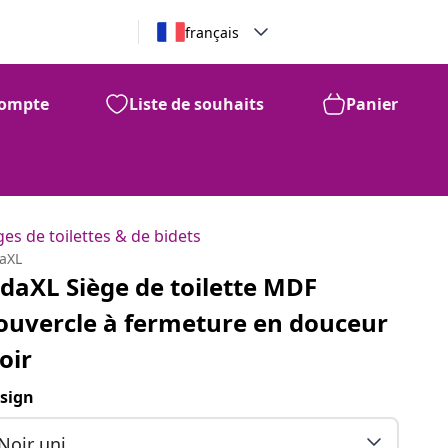
français
ompte
Liste de souhaits
Panier
ges de toilettes & de bidets
daXL
idaXL Siège de toilette MDF
ouvercle à fermeture en douceur
oir
sign
Noir uni