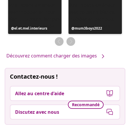
Publication
el.et.mel.interieurs
Publication
mum3boys2022
publiée
publiée
par
par
Découvrez comment charger des images
Contactez-nous !
Allez au centre d'aide
Recommandé
Discutez avec nous