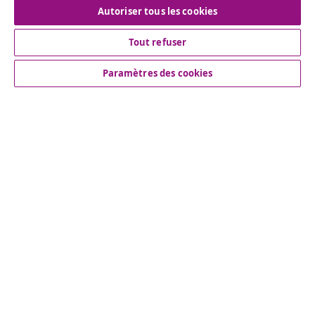
Autoriser tous les cookies
Tout refuser
Service Clients
Paramètres des cookies
Entreprises
vidaXL
Découvrez-en plus
© 2008-2026 vidaXL vidaxl.be est une boutique en ligne de
vidaXL Marketplace B.V.