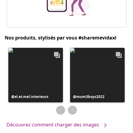
Nos produits, stylisés par vous #sharemevidaxl
Publication
el.et.mel.interieurs
Publication
mum3boys2022
publiée
publiée
par
par
Découvrez comment charger des images