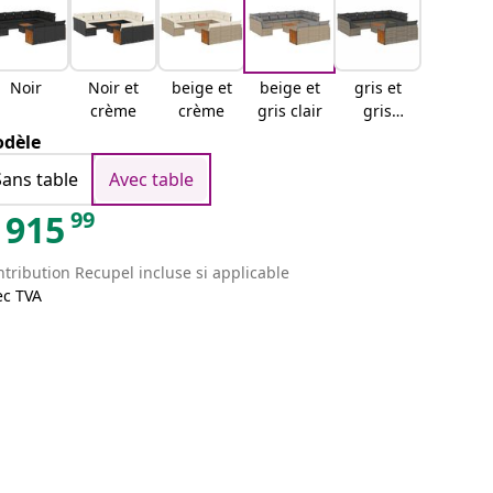
Noir
Noir et
beige et
beige et
gris et
crème
crème
gris clair
gris
foncé
dèle
Sans table
Avec table
99
915
tribution Recupel incluse si applicable
ec TVA