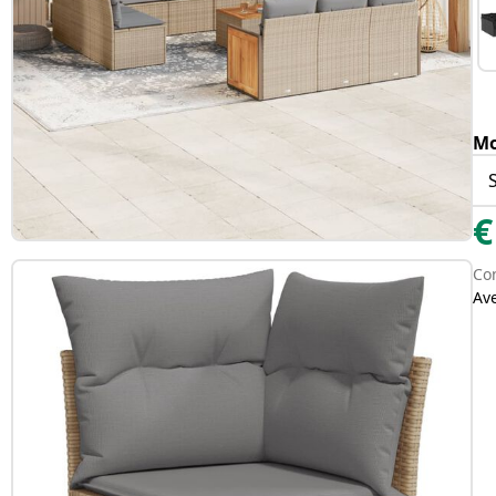
Mo
€
Con
Av