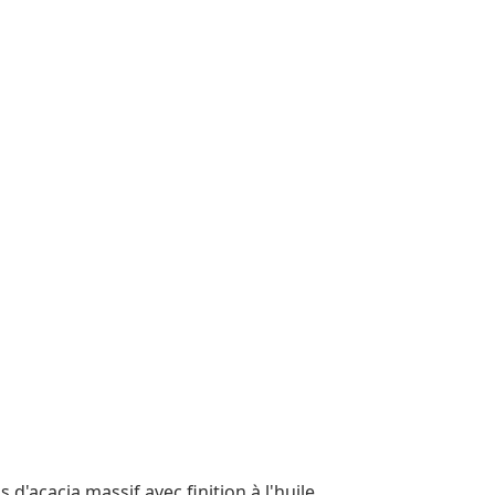
 d'acacia massif avec finition à l'huile