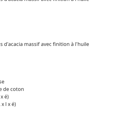
 d'acacia massif avec finition à l'huile
se
re de coton
x é)
x l x é)