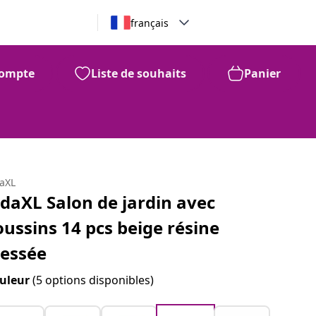
français
ompte
Liste de souhaits
Panier
daXL
idaXL Salon de jardin avec
oussins 14 pcs beige résine
ressée
uleur
(5 options disponibles)