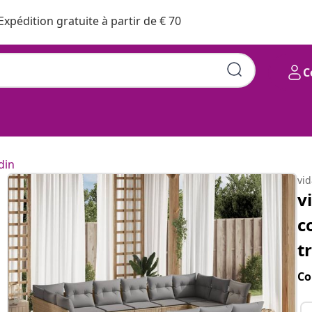
Expédition gratuite à partir de € 70
C
din
vi
v
c
t
Co