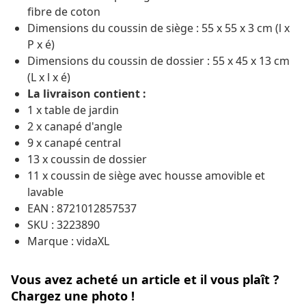
fibre de coton
Dimensions du coussin de siège : 55 x 55 x 3 cm (l x
P x é)
Dimensions du coussin de dossier : 55 x 45 x 13 cm
(L x l x é)
La livraison contient :
1 x table de jardin
2 x canapé d'angle
9 x canapé central
13 x coussin de dossier
11 x coussin de siège avec housse amovible et
lavable
EAN : 8721012857537
SKU : 3223890
Marque : vidaXL
Vous avez acheté un article et il vous plaît ?
Chargez une photo !