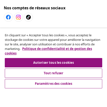
Nos comptes de réseaux sociaux
Résilier le contrat
En cliquant sur « Accepter tous les cookies », vous acceptez le
Envoyez une demande de rétractation concernant
stockage de cookies sur votre appareil pour améliorer la navigation
votre commande.
sur le site, analyser son utilisation et contribuer à nos efforts de
marketing.
Politique de confidentialité et de gestion des
cookies
Résilier le contrat
Autoriser tous les cookies
Tout refuser
Service Clients
Paramètres des cookies
Entreprises
vidaXL