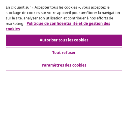
Résilier le contrat
En cliquant sur « Accepter tous les cookies », vous acceptez le
Envoyez une demande de rétractation concernant
stockage de cookies sur votre appareil pour améliorer la navigation
sur le site, analyser son utilisation et contribuer à nos efforts de
votre commande.
marketing.
Politique de confidentialité et de gestion des
cookies
Résilier le contrat
Autoriser tous les cookies
Tout refuser
Service Clients
Paramètres des cookies
Entreprises
vidaXL
Découvrez-en plus