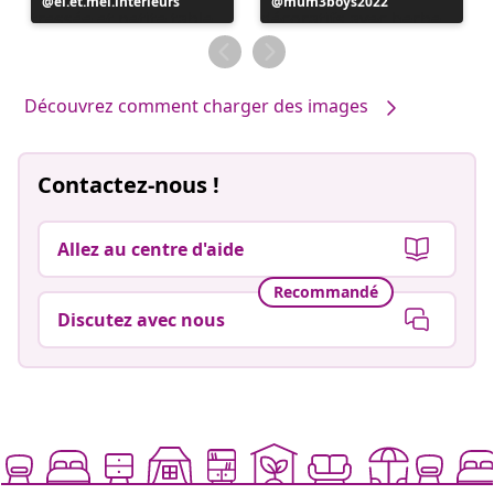
Publication
el.et.mel.interieurs
Publication
mum3boys2022
publiée
publiée
par
par
Découvrez comment charger des images
Contactez-nous !
Allez au centre d'aide
Recommandé
Discutez avec nous