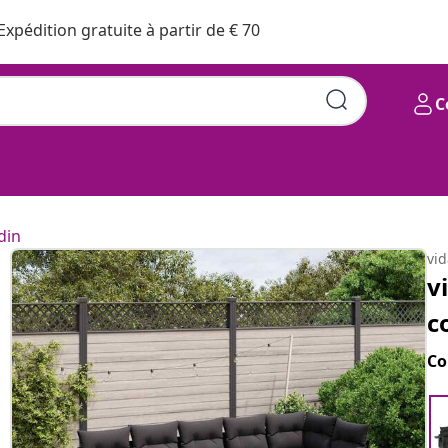
Expédition gratuite à partir de € 70
C
din
vi
v
c
Co