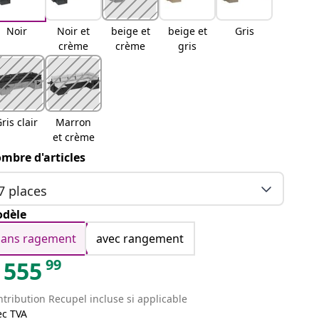
Noir
Noir et
beige et
beige et
Gris
crème
crème
gris
ris clair
Marron
et crème
mbre d'articles
7 places
dèle
sans ragement
avec rangement
99
555
tribution Recupel incluse si applicable
ec TVA