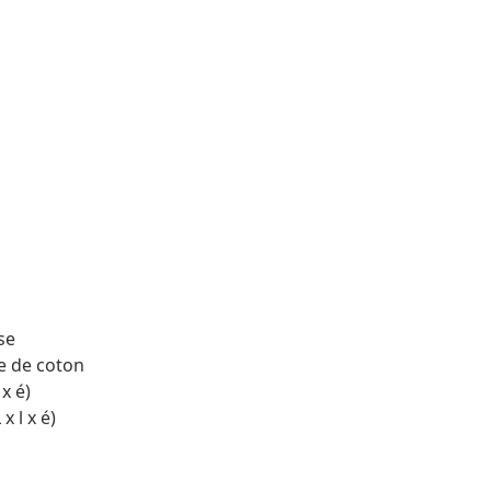
se
re de coton
x é)
x l x é)