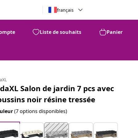
français
ompte
Liste de souhaits
Panier
daXL
idaXL Salon de jardin 7 pcs avec
oussins noir résine tressée
uleur
(7 options disponibles)