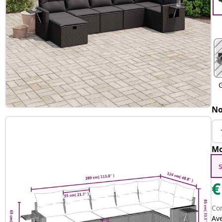
G
No
Mo
€
Con
Av