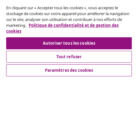
Résilier le contrat
En cliquant sur « Accepter tous les cookies », vous acceptez le
Envoyez une demande de rétractation concernant
stockage de cookies sur votre appareil pour améliorer la navigation
sur le site, analyser son utilisation et contribuer à nos efforts de
votre commande.
marketing.
Politique de confidentialité et de gestion des
cookies
Résilier le contrat
Autoriser tous les cookies
Tout refuser
Service Clients
Paramètres des cookies
Entreprises
vidaXL
Découvrez-en plus