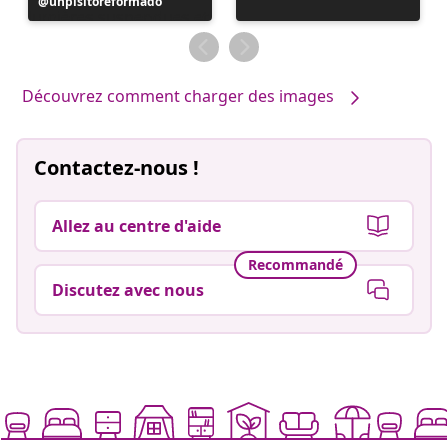
Publication
unpisitoreformado
publiée
par
Découvrez comment charger des images
Contactez-nous !
Allez au centre d'aide
Recommandé
Discutez avec nous