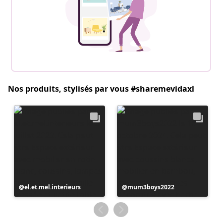
Nos produits, stylisés par vous #sharemevidaxl
Publication
el.et.mel.interieurs
Publication
mum3boys2022
publiée
publiée
par
par