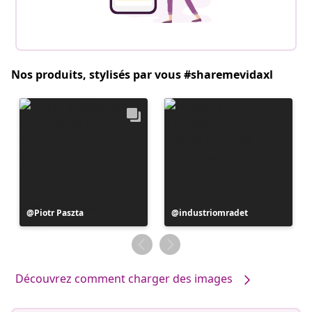
Nos produits, stylisés par vous #sharemevidaxl
Publication
Piotr Paszta
Publication
industriomradet
publiée
publiée
par
par
Découvrez comment charger des images