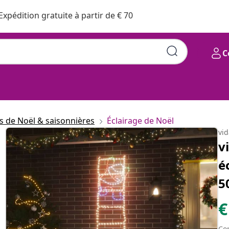
Expédition gratuite à partir de € 70
C
s de Noël & saisonnières
Éclairage de Noël
vi
v
é
5
€
Con