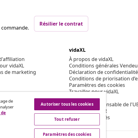
Résilier le contrat
re commande.
vidaXL
affiliation
À propos de vidaXL
our vidaXL
Conditions générales Vendeu
ns de marketing
Déclaration de confidentialité
Conditions de priorisation d’
Paramètres des cookies
Travailler pour vidaXL
Sécurité
ckage de
Personne responsable de l'U
Autoriser tous les cookies
analyser
Politique de EPR
 de
Condition d'accès
Tout refuser
Paramètres des cookies