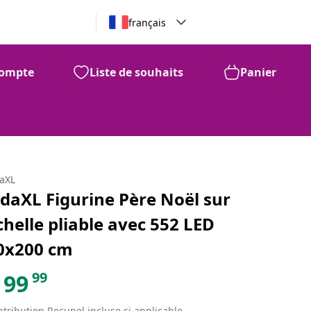
français
ompte
Liste de souhaits
Panier
daXL
idaXL Figurine Père Noël sur
chelle pliable avec 552 LED
0x200 cm
99
99
tribution Recupel incluse si applicable