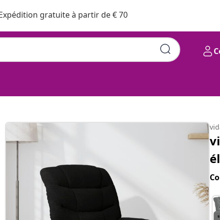
Expédition gratuite à partir de € 70
C
vi
v
é
Co