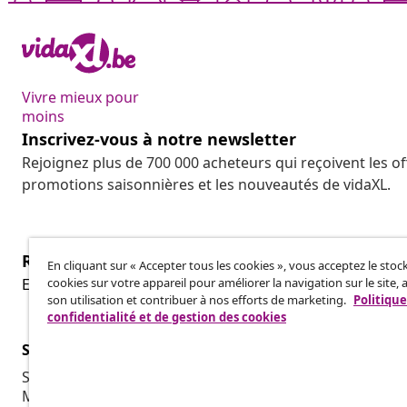
Vivre mieux pour
moins
Inscrivez-vous à notre newsletter
Rejoignez plus de 700 000 acheteurs qui reçoivent les o
promotions saisonnières et les nouveautés de vidaXL.
Résilier le contrat
En cliquant sur « Accepter tous les cookies », vous acceptez le sto
cookies sur votre appareil pour améliorer la navigation sur le site, 
Envoyez une demande de rétractation concernant vot
son utilisation et contribuer à nos efforts de marketing.
Politique
confidentialité et de gestion des cookies
Service Clients
Entreprises
Suivez votre commande
Programme d'
Mon compte
Production p