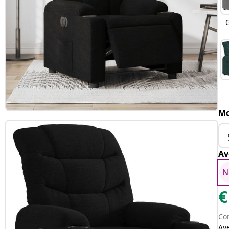
G
Mo
Av
N
€
Con
Av