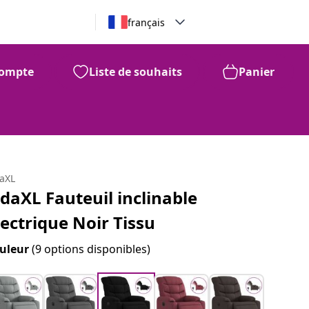
français
ompte
Liste de souhaits
Panier
daXL
idaXL Fauteuil inclinable
lectrique Noir Tissu
uleur
(9 options disponibles)