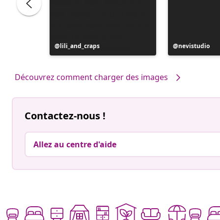
Publication
lili_and_craps
Publication
nevistudio
publiée
publiée
par
par
Découvrez comment charger des images
Contactez-nous !
Allez au centre d'aide