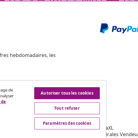
ffres hebdomadaires, les
ckage de
Résilier le contrat
Autoriser tous les cookies
analyser
re commande.
 de
Tout refuser
vidaXL
Paramètres des cookies
affiliation
À propos de vidaXL
our vidaXL
Conditions générales Vendeu