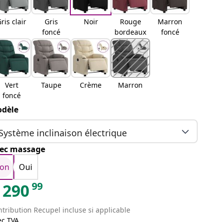
ris clair
Gris
Noir
Rouge
Marron
foncé
bordeaux
foncé
Vert
Taupe
Crème
Marron
foncé
dèle
Système inclinaison électrique
ec massage
on
Oui
99
290
tribution Recupel incluse si applicable
ec TVA