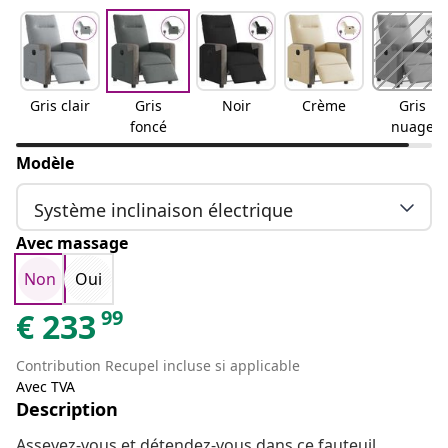
Gris clair
Gris
Noir
Crème
Gris
foncé
nuage
Modèle
Système inclinaison électrique
Avec massage
Non
Oui
99
€
233
Contribution Recupel incluse si applicable
Avec TVA
Description
Asseyez-vous et détendez-vous dans ce fauteuil