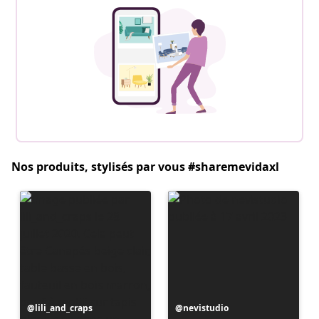
Nos produits, stylisés par vous #sharemevidaxl
Publication
lili_and_craps
Publication
nevistudio