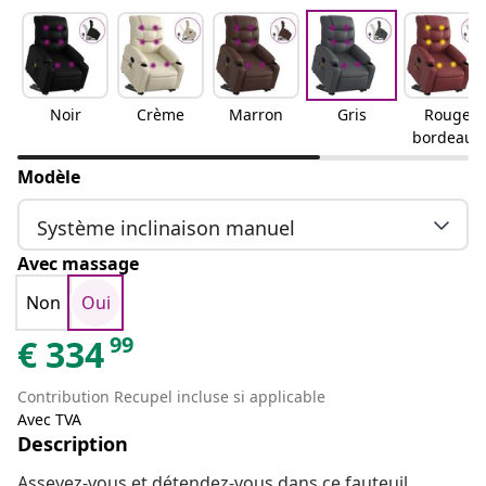
Noir
Crème
Marron
Gris
Rouge
bordeaux
Modèle
Système inclinaison manuel
Avec massage
Non
Oui
99
€
334
Contribution Recupel incluse si applicable
Avec TVA
Description
Asseyez-vous et détendez-vous dans ce fauteuil