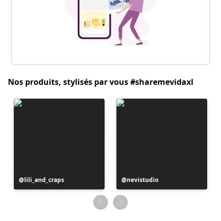
Nos produits, stylisés par vous #sharemevidaxl
Publication
lili_and_craps
Publication
nevistudio
publiée
publiée
par
par