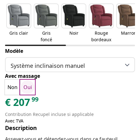
Gris clair
Gris
Noir
Rouge
Marron
foncé
bordeaux
Modèle
Système inclinaison manuel
Avec massage
Non
Oui
99
€
207
Contribution Recupel incluse si applicable
Avec TVA
Description
Asseyez-vous et détendez-vous dans ce fauteuil