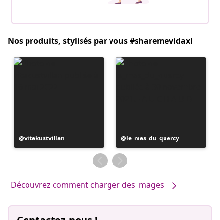
Nos produits, stylisés par vous #sharemevidaxl
Publication
vitakustvillan
Publication
le_mas_du_quercy
publiée
publiée
par
par
Découvrez comment charger des images
Contactez-nous !