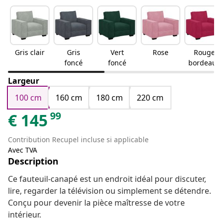
Gris clair
Gris
Vert
Rose
Rouge
foncé
foncé
bordeaux
Largeur
100 cm
160 cm
180 cm
220 cm
99
€
145
Contribution Recupel incluse si applicable
Avec TVA
Description
Ce fauteuil-canapé est un endroit idéal pour discuter,
lire, regarder la télévision ou simplement se détendre.
Conçu pour devenir la pièce maîtresse de votre
intérieur.