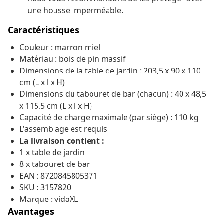
une housse imperméable.
Caractéristiques
Couleur : marron miel
Matériau : bois de pin massif
Dimensions de la table de jardin : 203,5 x 90 x 110
cm (L x l x H)
Dimensions du tabouret de bar (chacun) : 40 x 48,5
x 115,5 cm (L x l x H)
Capacité de charge maximale (par siège) : 110 kg
L'assemblage est requis
La livraison contient :
1 x table de jardin
8 x tabouret de bar
EAN : 8720845805371
SKU : 3157820
Marque : vidaXL
Avantages