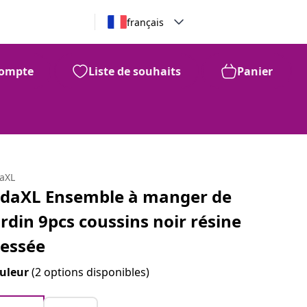
français
ompte
Liste de souhaits
Panier
daXL
idaXL Ensemble à manger de
ardin 9pcs coussins noir résine
ressée
uleur
(2 options disponibles)