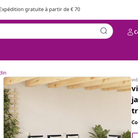
Expédition gratuite à partir de € 70
C
din
vi
v
j
t
Co