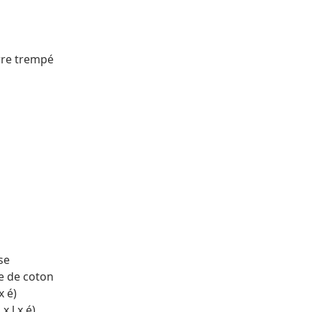
erre trempé
se
re de coton
x é)
x l x é)