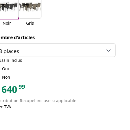
Noir
Gris
mbre d'articles
8 places
ssin inclus
ked
Oui
ked
Non
99
640
tribution Recupel incluse si applicable
ec TVA