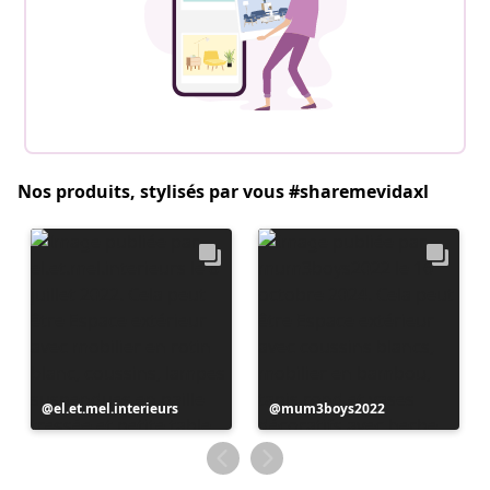
Nos produits, stylisés par vous #sharemevidaxl
Publication
el.et.mel.interieurs
Publication
mum3boys2022
publiée
publiée
par
par