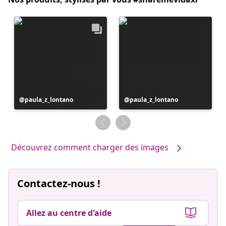
Publication
paula_z_lontano
Publication
paula_z_lontano
publiée
publiée
par
par
Découvrez comment charger des images
Contactez-nous !
Allez au centre d'aide