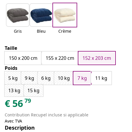
Gris
Bleu
Crème
Taille
150 x 200 cm
155 x 220 cm
152 x 203 cm
Poids
5 kg
9 kg
6 kg
10 kg
7 kg
11 kg
13 kg
15 kg
79
€
56
Contribution Recupel incluse si applicable
Avec TVA
Description