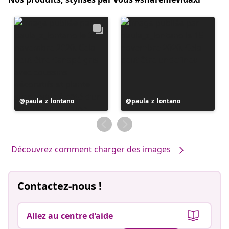
Publication
paula_z_lontano
Publication
paula_z_lontano
publiée
publiée
par
par
Découvrez comment charger des images
Contactez-nous !
Allez au centre d'aide