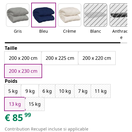
Gris
Bleu
Crème
Blanc
Anthracit
e
Taille
200 x 200 cm
200 x 225 cm
200 x 220 cm
200 x 230 cm
Poids
5 kg
9 kg
6 kg
10 kg
7 kg
11 kg
13 kg
15 kg
99
€
85
Contribution Recupel incluse si applicable