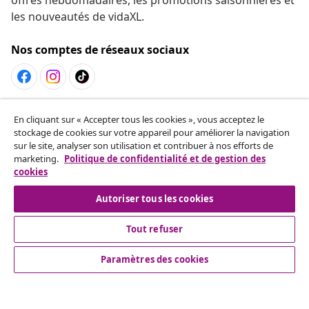
les nouveautés de vidaXL.
Nos comptes de réseaux sociaux
Résilier le contrat
En cliquant sur « Accepter tous les cookies », vous acceptez le
Envoyez une demande de rétractation concernant
stockage de cookies sur votre appareil pour améliorer la navigation
sur le site, analyser son utilisation et contribuer à nos efforts de
votre commande.
marketing.
Politique de confidentialité et de gestion des
cookies
Résilier le contrat
Autoriser tous les cookies
Tout refuser
Service Clients
Paramètres des cookies
Entreprises