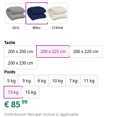
Gris
Bleu
Crème
Taille
200 x 200 cm
200 x 225 cm
200 x 220 cm
200 x 230 cm
Poids
5 kg
9 kg
6 kg
10 kg
7 kg
11 kg
13 kg
15 kg
99
€
85
Contribution Recupel incluse si applicable