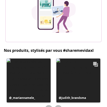
Nos produits, stylisés par vous #sharemevidaxl
Publication
_mariannamele_
Publication
judith_brandsma
publiée
publiée
par
par